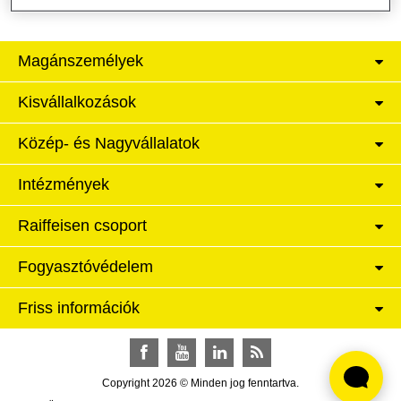
Magánszemélyek
Kisvállalkozások
Közép- és Nagyvállalatok
Intézmények
Raiffeisen csoport
Fogyasztóvédelem
Friss információk
Facebook
YouTube
LinkedIn
RSS
Copyright 2026 © Minden jog fenntartva.