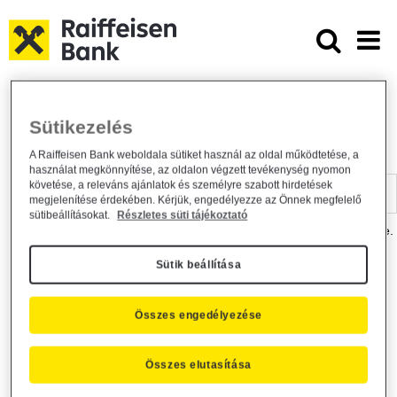
Ugrás a fő tartalomhoz
Dokumentumtár - Raiffeisen BANK
Raiffeisen BANK
Hasznos információk
Dokumentumtár
Sütikezelés
DOKUMENTUMTÁR
A Raiffeisen Bank weboldala sütiket használ az oldal működtetése, a
használat megkönnyítése, az oldalon végzett tevékenység nyomon
Kereső sáv
követése, a releváns ajánlatok és személyre szabott hirdetések
megjelenítése érdekében. Kérjük, engedélyezze az Önnek megfelelő
sütibeállításokat.
Részletes süti tájékoztató
A dokumentum kereséséhez kérjük, írja be a keresőszót a mezőbe.
Sütik beállítása
Kereső sáv
Más is érdekli?
Összes engedélyezése
Összes elutasítása