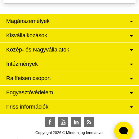
Magánszemélyek
Kisvállalkozások
Közép- és Nagyvállalatok
Intézmények
Raiffeisen csoport
Fogyasztóvédelem
Friss információk
Facebook
YouTube
LinkedIn
RSS
Copyright 2026 © Minden jog fenntartva.