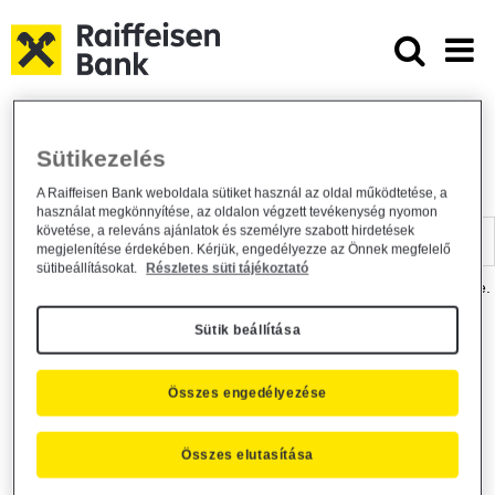
Ugrás a fő tartalomhoz
Dokumentumtár - Raiffeisen BANK
Raiffeisen BANK
Hasznos információk
Dokumentumtár
Sütikezelés
DOKUMENTUMTÁR
A Raiffeisen Bank weboldala sütiket használ az oldal működtetése, a
használat megkönnyítése, az oldalon végzett tevékenység nyomon
Kereső sáv
követése, a releváns ajánlatok és személyre szabott hirdetések
megjelenítése érdekében. Kérjük, engedélyezze az Önnek megfelelő
sütibeállításokat.
Részletes süti tájékoztató
A dokumentum kereséséhez kérjük, írja be a keresőszót a mezőbe.
Sütik beállítása
Kereső sáv
Más is érdekli?
Összes engedélyezése
Összes elutasítása