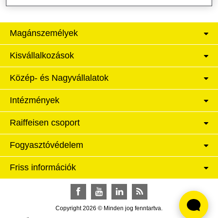
Magánszemélyek
Kisvállalkozások
Közép- és Nagyvállalatok
Intézmények
Raiffeisen csoport
Fogyasztóvédelem
Friss információk
Facebook
YouTube
LinkedIn
RSS
Copyright 2026 © Minden jog fenntartva.