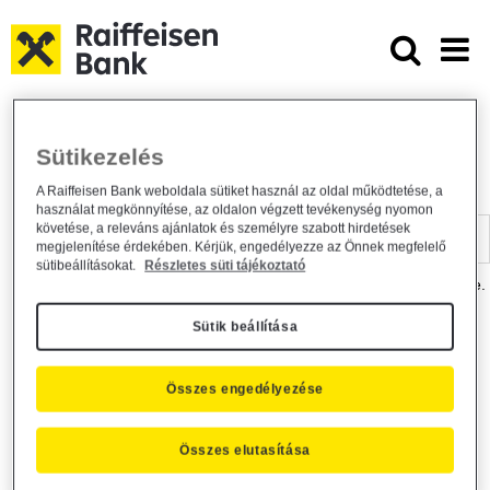
Ugrás a fő tartalomhoz
Dokumentumtár - Raiffeisen BANK
Raiffeisen BANK
Hasznos információk
Dokumentumtár
Sütikezelés
DOKUMENTUMTÁR
A Raiffeisen Bank weboldala sütiket használ az oldal működtetése, a
használat megkönnyítése, az oldalon végzett tevékenység nyomon
Kereső sáv
követése, a releváns ajánlatok és személyre szabott hirdetések
megjelenítése érdekében. Kérjük, engedélyezze az Önnek megfelelő
sütibeállításokat.
Részletes süti tájékoztató
A dokumentum kereséséhez kérjük, írja be a keresőszót a mezőbe.
Sütik beállítása
Kereső sáv
Más is érdekli?
Összes engedélyezése
Összes elutasítása