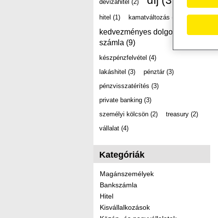
díj
(39)
devizahitel
(2)
hitel
(1)
kamatváltozás
(2)
kedvezményes dolgozói
számla
(9)
készpénzfelvétel
(4)
lakáshitel
(3)
pénztár
(3)
pénzvisszatérítés
(3)
private banking
(3)
személyi kölcsön
(2)
treasury
(2)
vállalat
(4)
Kategóriák
Magánszemélyek
Bankszámla
Hitel
Kisvállalkozások