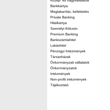
Közép- és nagyvállalatok
Bankkártya
Megtakarítás, befektetés
Private Banking
Hitelkártya
Személyi Kölcsön
Premium Banking
Bankszámlahitel
Lakáshitel
Pénzügyi Intézmények
Társasházak
Önkormányzati vállalatok
Önkormányzatok
Intézmények
Non-profit intézmények
Tájékoztató
Kereső sáv