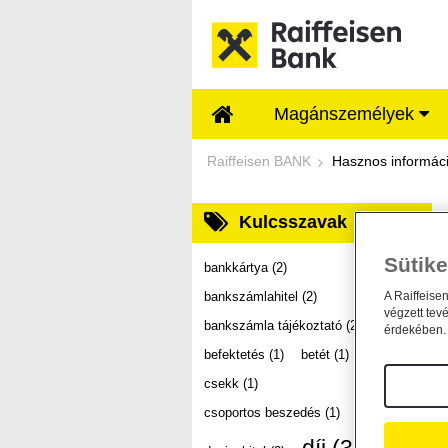
Ugrás a fő tartalomhoz
Magánszemélyek
Dokumentumtár - Ra
Raiffeisen BANK
Hasznos informác
Kulcsszavak
Sütike
bankkártya
(2)
bankszámlahitel
(2)
A Raiffeise
végzett tev
bankszámla tájékoztató
(2)
érdekében. 
befektetés
(1)
betét
(1)
csekk
(1)
csoportos beszedés
(1)