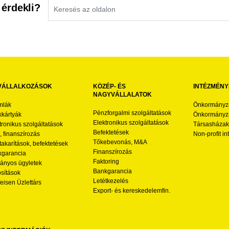
 érdekli?
VÁLLALKOZÁSOK
KÖZÉP- ÉS
INTÉZMÉNY
NAGYVÁLLALATOK
mlák
Önkormányz
Pénzforgalmi szolgáltatások
kártyák
Önkormányza
Elektronikus szolgáltatások
tronikus szolgáltatások
Társasházak
Befektetések
l, finanszírozás
Non-profit i
Tőkebevonás, M&A
akarítások, befektetések
Finanszírozás
garancia
Faktoring
nyos ügyletek
Bankgarancia
osítások
Letétkezelés
feisen Üzlettárs
Export- és kereskedelemfin.