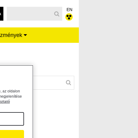
EN
k
ézmények
, az oldalon
megjelenítése
oztató