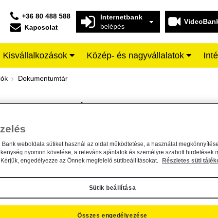
+36 80 488 588
Internetbank
VideoBan
belépés
Kapcsolat
Kisvállalkozások
Közép- és nagyvállalatok
Int
iffeisen BANK
iók
Dokumentumtár
DOKUMENTUMTÁR
Kereső sáv
zelés
n Bank weboldala sütiket használ az oldal működtetése, a használat megkönnyítése
A dokumentum kereséséhez kérjük, írja be a keresőszót a mezőbe.
ékenység nyomon követése, a releváns ajánlatok és személyre szabott hirdetések 
Kérjük, engedélyezze az Önnek megfelelő sütibeállításokat.
Részletes süti tájék
Sütik beállítása
Összes engedélyezése