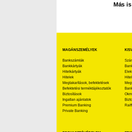
Más is
MAGÁNSZEMÉLYEK
KIS
Bankszámlák
Szá
Bankkártyák
Bank
Hitelkártyák
Elek
Hitelek
Hite
Megtakarítások, befektetések
Megt
Befektetési terméktájékoztatók
Bank
Biztosítások
Okmá
Ingatlan ajánlatok
Bizt
Premium Banking
Raif
Private Banking