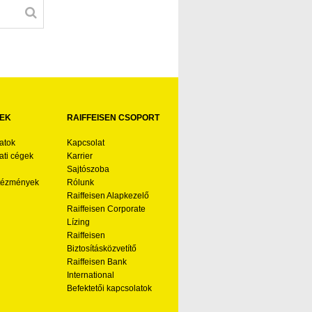
EK
RAIFFEISEN CSOPORT
atok
Kapcsolat
ti cégek
Karrier
Sajtószoba
ntézmények
Rólunk
Raiffeisen Alapkezelő
Raiffeisen Corporate
Lízing
Raiffeisen
Biztosításközvetítő
Raiffeisen Bank
International
Befektetői kapcsolatok