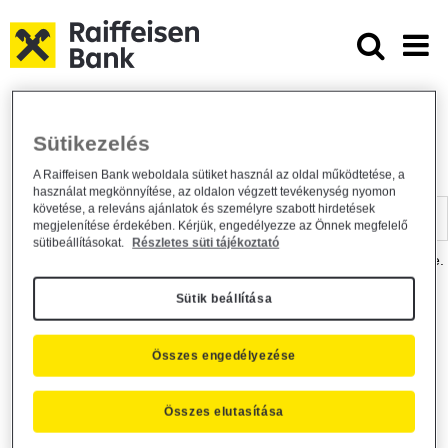
Ugrás a fő tartalomhoz
Dokumentumtár - Raiffeisen BANK
Raiffeisen BANK
Hasznos információk
Dokumentumtár
Sütikezelés
DOKUMENTUMTÁR
A Raiffeisen Bank weboldala sütiket használ az oldal működtetése, a
használat megkönnyítése, az oldalon végzett tevékenység nyomon
Kereső sáv
követése, a releváns ajánlatok és személyre szabott hirdetések
megjelenítése érdekében. Kérjük, engedélyezze az Önnek megfelelő
sütibeállításokat.
Részletes süti tájékoztató
A dokumentum kereséséhez kérjük, írja be a keresőszót a mezőbe.
Sütik beállítása
Kereső sáv
Más is érdekli?
Összes engedélyezése
Összes elutasítása