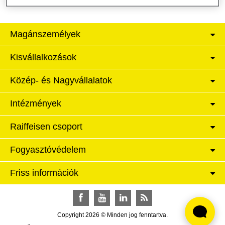
Magánszemélyek
Kisvállalkozások
Közép- és Nagyvállalatok
Intézmények
Raiffeisen csoport
Fogyasztóvédelem
Friss információk
Facebook
YouTube
LinkedIn
RSS
Copyright 2026 © Minden jog fenntartva.