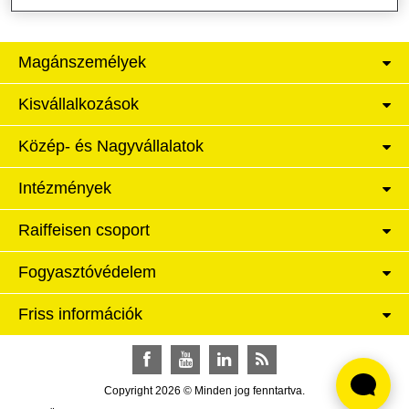
Magánszemélyek
Kisvállalkozások
Közép- és Nagyvállalatok
Intézmények
Raiffeisen csoport
Fogyasztóvédelem
Friss információk
Facebook
YouTube
LinkedIn
RSS
Copyright 2026 © Minden jog fenntartva.