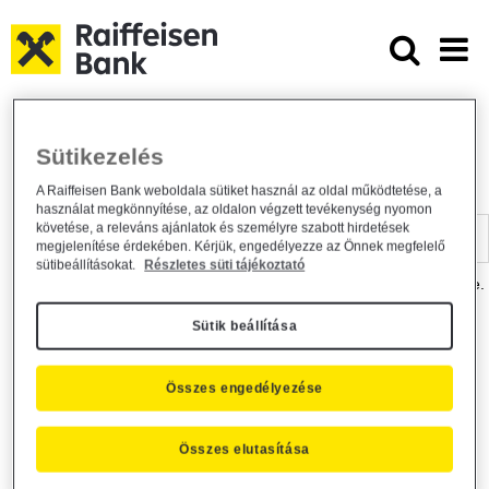
Ugrás a fő tartalomhoz
Dokumentumtár - Raiffeisen BANK
Raiffeisen BANK
Hasznos információk
Dokumentumtár
Sütikezelés
DOKUMENTUMTÁR
A Raiffeisen Bank weboldala sütiket használ az oldal működtetése, a
használat megkönnyítése, az oldalon végzett tevékenység nyomon
Kereső sáv
követése, a releváns ajánlatok és személyre szabott hirdetések
megjelenítése érdekében. Kérjük, engedélyezze az Önnek megfelelő
sütibeállításokat.
Részletes süti tájékoztató
A dokumentum kereséséhez kérjük, írja be a keresőszót a mezőbe.
Sütik beállítása
Kereső sáv
Más is érdekli?
Összes engedélyezése
Összes elutasítása