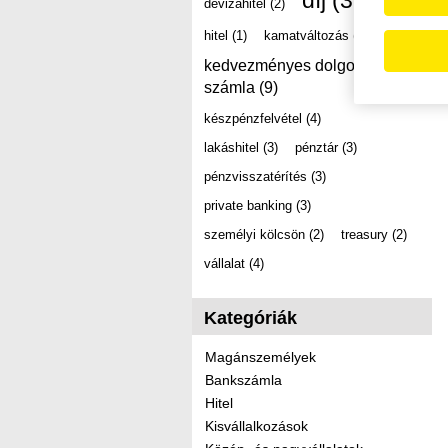
díj
(39)
devizahitel
(2)
hitel
(1)
kamatváltozás
(2)
kedvezményes dolgozói
számla
(9)
készpénzfelvétel
(4)
lakáshitel
(3)
pénztár
(3)
pénzvisszatérítés
(3)
private banking
(3)
személyi kölcsön
(2)
treasury
(2)
vállalat
(4)
Kategóriák
Magánszemélyek
Bankszámla
Hitel
Kisvállalkozások