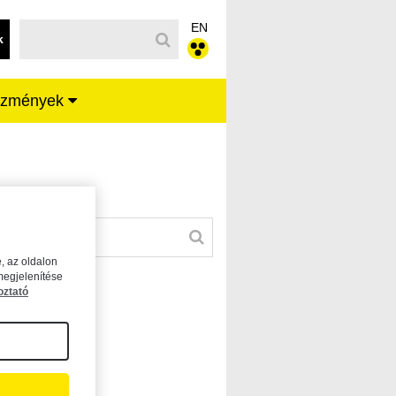
EN
k
ézmények
, az oldalon
megjelenítése
oztató