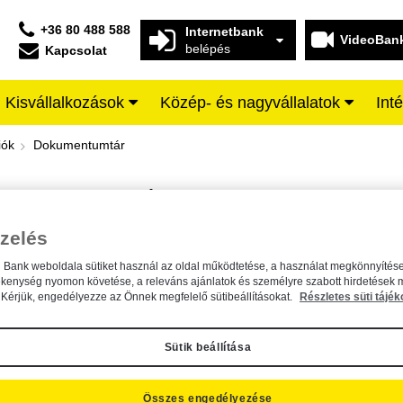
+36 80 488 588
Internetbank
VideoBan
belépés
Kapcsolat
Kisvállalkozások
Közép- és nagyvállalatok
Int
iffeisen BANK
iók
Dokumentumtár
DOKUMENTUMTÁR
Kereső sáv
zelés
n Bank weboldala sütiket használ az oldal működtetése, a használat megkönnyítése
A dokumentum kereséséhez kérjük, írja be a keresőszót a mezőbe.
ékenység nyomon követése, a releváns ajánlatok és személyre szabott hirdetések 
Kérjük, engedélyezze az Önnek megfelelő sütibeállításokat.
Részletes süti tájék
Sütik beállítása
Összes engedélyezése