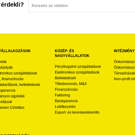
 érdekli?
VÁLLALKOZÁSOK
KÖZÉP- ÉS
INTÉZMÉNY
NAGYVÁLLALATOK
mlák
Önkormányz
Pénzforgalmi szolgáltatások
kártyák
Önkormányza
Elektronikus szolgáltatások
tronikus szolgáltatások
Társasházak
Befektetések
l, finanszírozás
Non-profit i
Tőkebevonás, M&A
akarítások, befektetések
Finanszírozás
garancia
Faktoring
nyos ügyletek
Bankgarancia
osítások
Letétkezelés
feisen Üzlettárs
Export- és kereskedelemfin.