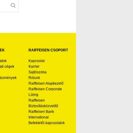
EK
RAIFFEISEN CSOPORT
atok
Kapcsolat
ti cégek
Karrier
Sajtószoba
ntézmények
Rólunk
Raiffeisen Alapkezelő
Raiffeisen Corporate
Lízing
Raiffeisen
Biztosításközvetítő
Raiffeisen Bank
International
Befektetői kapcsolatok