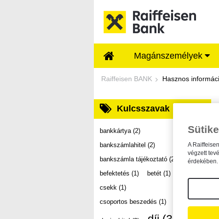
Ugrás a fő tartalomhoz
Magánszemélyek
Dokumentumtár - Ra
Raiffeisen BANK
Hasznos informác
Kulcsszavak
Sütike
bankkártya
(2)
bankszámlahitel
(2)
A Raiffeise
végzett tev
bankszámla tájékoztató
(2)
érdekében. 
befektetés
(1)
betét
(1)
csekk
(1)
csoportos beszedés
(1)