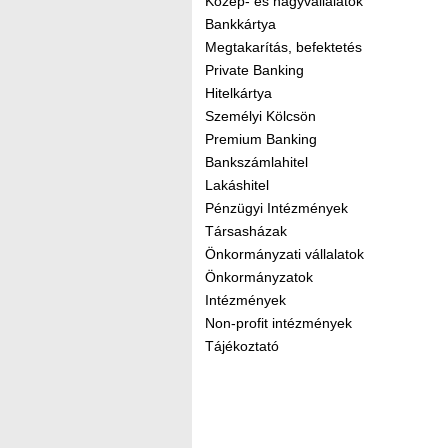
Közép- és nagyvállalatok
Bankkártya
Megtakarítás, befektetés
Private Banking
Hitelkártya
Személyi Kölcsön
Premium Banking
Bankszámlahitel
Lakáshitel
Pénzügyi Intézmények
Társasházak
Önkormányzati vállalatok
Önkormányzatok
Intézmények
Non-profit intézmények
Tájékoztató
Kereső sáv