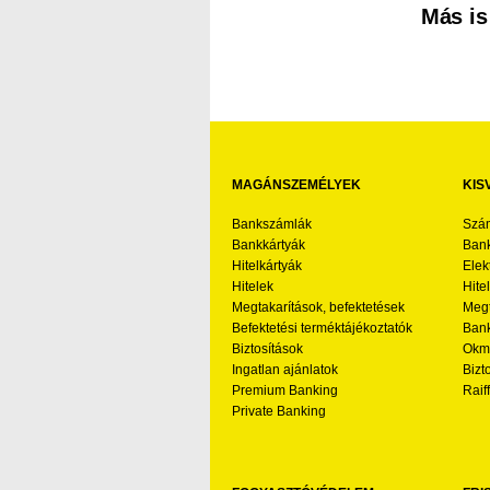
Más is
MAGÁNSZEMÉLYEK
KIS
Bankszámlák
Szá
Bankkártyák
Bank
Hitelkártyák
Elek
Hitelek
Hite
Megtakarítások, befektetések
Megt
Befektetési terméktájékoztatók
Bank
Biztosítások
Okmá
Ingatlan ajánlatok
Bizt
Premium Banking
Raif
Private Banking