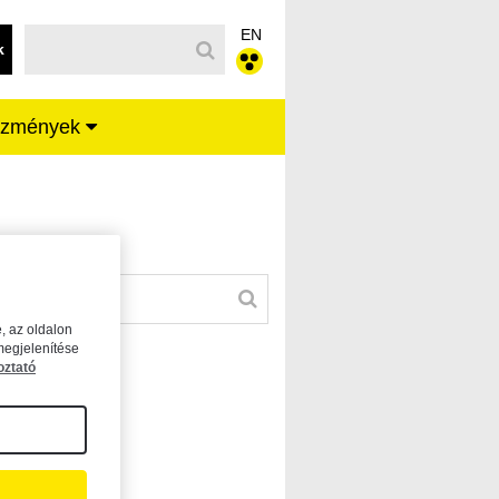
EN
k
ézmények
, az oldalon
megjelenítése
oztató