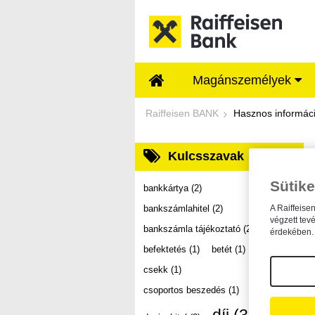
Ugrás a fő tartalomhoz
Magánszemélyek
Dokumentumtár - Ra
Raiffeisen BANK
Hasznos informác
Kulcsszavak
Sütike
bankkártya
(2)
bankszámlahitel
(2)
A Raiffeise
végzett tev
bankszámla tájékoztató
(2)
érdekében. 
befektetés
(1)
betét
(1)
csekk
(1)
csoportos beszedés
(1)