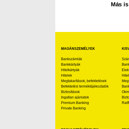
Más is
MAGÁNSZEMÉLYEK
KIS
Bankszámlák
Szá
Bankkártyák
Bank
Hitelkártyák
Elek
Hitelek
Hite
Megtakarítások, befektetések
Megt
Befektetési terméktájékoztatók
Bank
Biztosítások
Okmá
Ingatlan ajánlatok
Bizt
Premium Banking
Raif
Private Banking