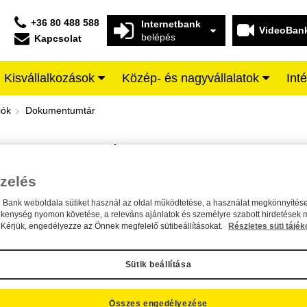
+36 80 488 588
Internetbank
VideoBan
belépés
Kapcsolat
Kisvállalkozások
Közép- és nagyvállalatok
Int
iffeisen BANK
iók
Dokumentumtár
DOKUMENTUMTÁR
Kereső sáv
zelés
n Bank weboldala sütiket használ az oldal működtetése, a használat megkönnyítése
A dokumentum kereséséhez kérjük, írja be a keresőszót a mezőbe.
ékenység nyomon követése, a releváns ajánlatok és személyre szabott hirdetések 
Kérjük, engedélyezze az Önnek megfelelő sütibeállításokat.
Részletes süti tájék
Sütik beállítása
Összes engedélyezése