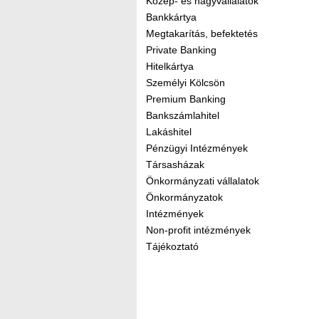
Közép- és nagyvállalatok
Bankkártya
Megtakarítás, befektetés
Private Banking
Hitelkártya
Személyi Kölcsön
Premium Banking
Bankszámlahitel
Lakáshitel
Pénzügyi Intézmények
Társasházak
Önkormányzati vállalatok
Önkormányzatok
Intézmények
Non-profit intézmények
Tájékoztató
Kereső sáv