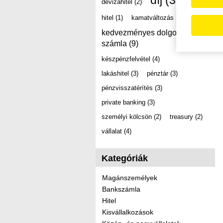
díj
(39)
devizahitel
(2)
hitel
(1)
kamatváltozás
(2)
kedvezményes dolgozói
számla
(9)
készpénzfelvétel
(4)
lakáshitel
(3)
pénztár
(3)
pénzvisszatérítés
(3)
private banking
(3)
személyi kölcsön
(2)
treasury
(2)
vállalat
(4)
Kategóriák
Magánszemélyek
Bankszámla
Hitel
Kisvállalkozások