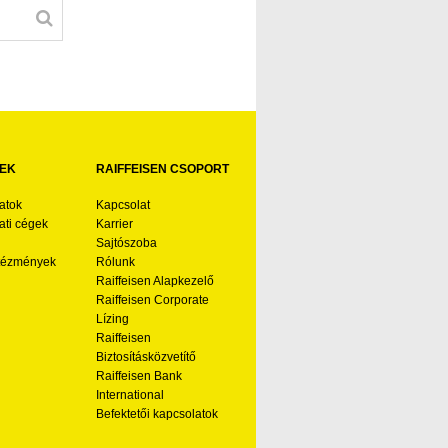
EK
RAIFFEISEN CSOPORT
atok
Kapcsolat
ti cégek
Karrier
Sajtószoba
ntézmények
Rólunk
Raiffeisen Alapkezelő
Raiffeisen Corporate
Lízing
Raiffeisen
Biztosításközvetítő
Raiffeisen Bank
International
Befektetői kapcsolatok