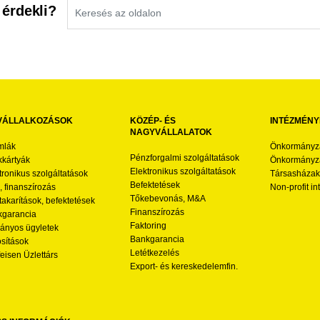
 érdekli?
VÁLLALKOZÁSOK
KÖZÉP- ÉS
INTÉZMÉNY
NAGYVÁLLALATOK
mlák
Önkormányz
Pénzforgalmi szolgáltatások
kártyák
Önkormányza
Elektronikus szolgáltatások
tronikus szolgáltatások
Társasházak
Befektetések
l, finanszírozás
Non-profit i
Tőkebevonás, M&A
akarítások, befektetések
Finanszírozás
garancia
Faktoring
nyos ügyletek
Bankgarancia
osítások
Letétkezelés
feisen Üzlettárs
Export- és kereskedelemfin.