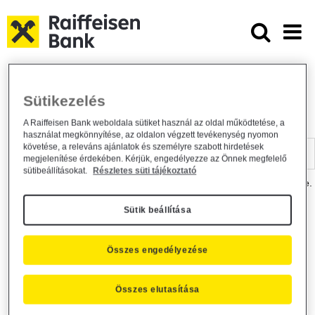
Ugrás a fő tartalomhoz
Dokumentumtár - Raiffeisen BANK
Raiffeisen BANK
Hasznos információk
Dokumentumtár
Sütikezelés
DOKUMENTUMTÁR
A Raiffeisen Bank weboldala sütiket használ az oldal működtetése, a
használat megkönnyítése, az oldalon végzett tevékenység nyomon
Kereső sáv
követése, a releváns ajánlatok és személyre szabott hirdetések
megjelenítése érdekében. Kérjük, engedélyezze az Önnek megfelelő
sütibeállításokat.
Részletes süti tájékoztató
A dokumentum kereséséhez kérjük, írja be a keresőszót a mezőbe.
Sütik beállítása
Kereső sáv
Más is érdekli?
Összes engedélyezése
Összes elutasítása