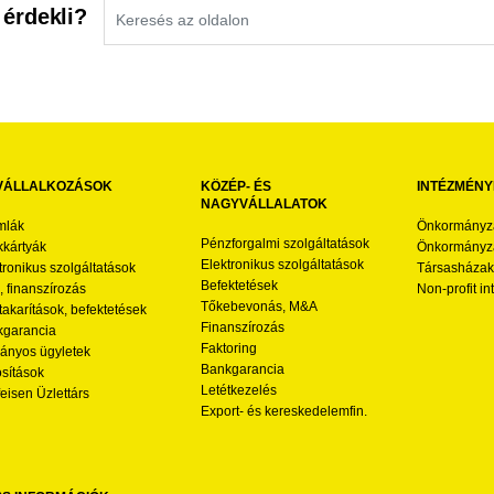
 érdekli?
VÁLLALKOZÁSOK
KÖZÉP- ÉS
INTÉZMÉNY
NAGYVÁLLALATOK
mlák
Önkormányz
Pénzforgalmi szolgáltatások
kártyák
Önkormányza
Elektronikus szolgáltatások
tronikus szolgáltatások
Társasházak
Befektetések
l, finanszírozás
Non-profit i
Tőkebevonás, M&A
akarítások, befektetések
Finanszírozás
garancia
Faktoring
nyos ügyletek
Bankgarancia
osítások
Letétkezelés
feisen Üzlettárs
Export- és kereskedelemfin.