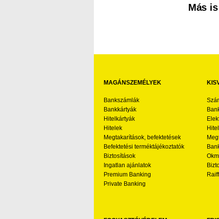
Más is
MAGÁNSZEMÉLYEK
KIS
Bankszámlák
Szá
Bankkártyák
Bank
Hitelkártyák
Elek
Hitelek
Hite
Megtakarítások, befektetések
Megt
Befektetési terméktájékoztatók
Bank
Biztosítások
Okmá
Ingatlan ajánlatok
Bizt
Premium Banking
Raif
Private Banking