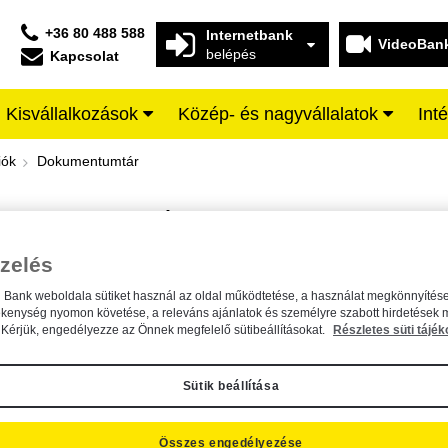
+36 80 488 588
Internetbank
VideoBan
belépés
Kapcsolat
Kisvállalkozások
Közép- és nagyvállalatok
Int
iffeisen BANK
iók
Dokumentumtár
DOKUMENTUMTÁR
Kereső sáv
zelés
n Bank weboldala sütiket használ az oldal működtetése, a használat megkönnyítése
A dokumentum kereséséhez kérjük, írja be a keresőszót a mezőbe.
ékenység nyomon követése, a releváns ajánlatok és személyre szabott hirdetések 
Kérjük, engedélyezze az Önnek megfelelő sütibeállításokat.
Részletes süti tájék
Sütik beállítása
Összes engedélyezése