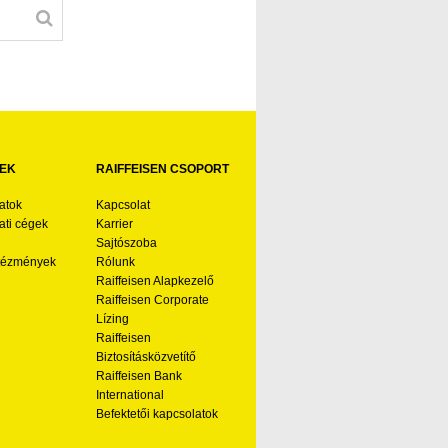
EK
RAIFFEISEN CSOPORT
atok
Kapcsolat
ti cégek
Karrier
Sajtószoba
ntézmények
Rólunk
Raiffeisen Alapkezelő
Raiffeisen Corporate
Lízing
Raiffeisen
Biztosításközvetítő
Raiffeisen Bank
International
Befektetői kapcsolatok