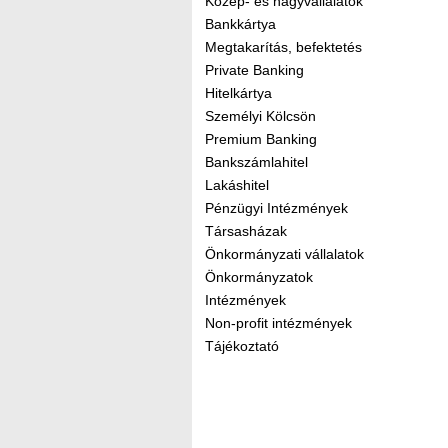
Közép- és nagyvállalatok
Bankkártya
Megtakarítás, befektetés
Private Banking
Hitelkártya
Személyi Kölcsön
Premium Banking
Bankszámlahitel
Lakáshitel
Pénzügyi Intézmények
Társasházak
Önkormányzati vállalatok
Önkormányzatok
Intézmények
Non-profit intézmények
Tájékoztató
Kereső sáv