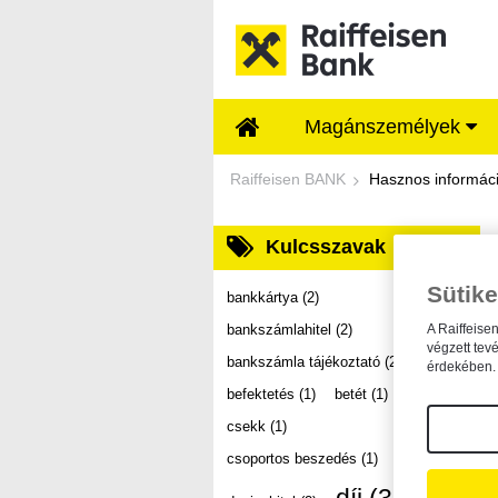
Ugrás a fő tartalomhoz
Magánszemélyek
Dokumentumtár - Ra
Raiffeisen BANK
Hasznos informác
Kulcsszavak
Sütike
bankkártya
(2)
bankszámlahitel
(2)
A Raiffeise
végzett tev
bankszámla tájékoztató
(2)
érdekében. 
befektetés
(1)
betét
(1)
csekk
(1)
csoportos beszedés
(1)