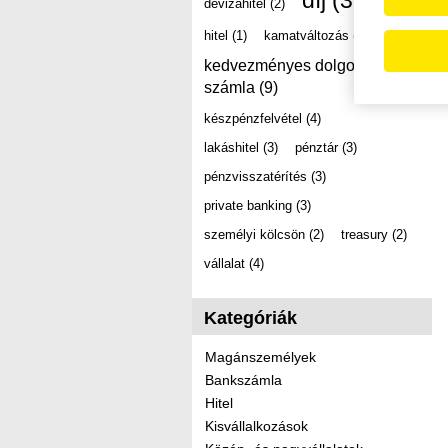
díj
(39)
devizahitel
(2)
hitel
(1)
kamatváltozás
(2)
kedvezményes dolgozói
számla
(9)
készpénzfelvétel
(4)
lakáshitel
(3)
pénztár
(3)
pénzvisszatérítés
(3)
private banking
(3)
személyi kölcsön
(2)
treasury
(2)
vállalat
(4)
Kategóriák
Magánszemélyek
Bankszámla
Hitel
Kisvállalkozások