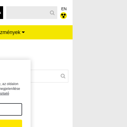
EN
k
ézmények
, az oldalon
megjelenítése
oztató