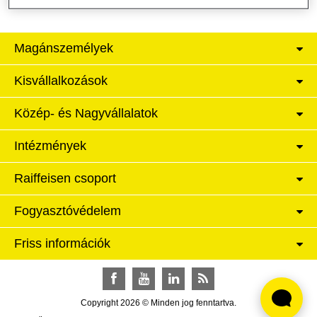
Magánszemélyek
Kisvállalkozások
Közép- és Nagyvállalatok
Intézmények
Raiffeisen csoport
Fogyasztóvédelem
Friss információk
Facebook
YouTube
LinkedIn
RSS
Copyright 2026 © Minden jog fenntartva.