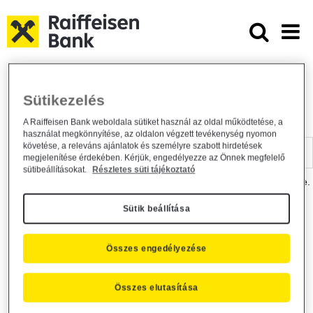
Ugrás a fő tartalomhoz
Dokumentumtár - Raiffeisen BANK
Raiffeisen BANK
Hasznos információk
Dokumentumtár
Sütikezelés
DOKUMENTUMTÁR
A Raiffeisen Bank weboldala sütiket használ az oldal működtetése, a
használat megkönnyítése, az oldalon végzett tevékenység nyomon
Kereső sáv
követése, a releváns ajánlatok és személyre szabott hirdetések
megjelenítése érdekében. Kérjük, engedélyezze az Önnek megfelelő
sütibeállításokat.
Részletes süti tájékoztató
A dokumentum kereséséhez kérjük, írja be a keresőszót a mezőbe.
Sütik beállítása
Kereső sáv
Más is érdekli?
Összes engedélyezése
Összes elutasítása