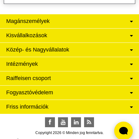
Magánszemélyek
Kisvállalkozások
Közép- és Nagyvállalatok
Intézmények
Raiffeisen csoport
Fogyasztóvédelem
Friss információk
Facebook
YouTube
LinkedIn
RSS
Copyright 2026 © Minden jog fenntartva.