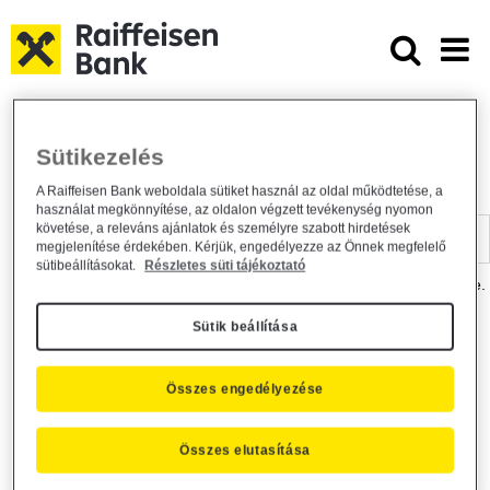
Ugrás a fő tartalomhoz
Dokumentumtár - Raiffeisen BANK
Raiffeisen BANK
Hasznos információk
Dokumentumtár
Sütikezelés
DOKUMENTUMTÁR
A Raiffeisen Bank weboldala sütiket használ az oldal működtetése, a
használat megkönnyítése, az oldalon végzett tevékenység nyomon
Kereső sáv
követése, a releváns ajánlatok és személyre szabott hirdetések
megjelenítése érdekében. Kérjük, engedélyezze az Önnek megfelelő
sütibeállításokat.
Részletes süti tájékoztató
A dokumentum kereséséhez kérjük, írja be a keresőszót a mezőbe.
Sütik beállítása
Kereső sáv
Más is érdekli?
Összes engedélyezése
Összes elutasítása