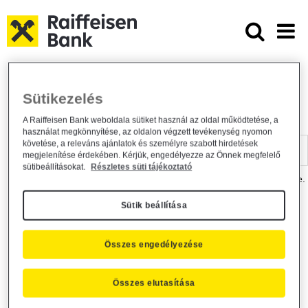
Ugrás a fő tartalomhoz
Dokumentumtár - Raiffeisen BANK
Raiffeisen BANK
Hasznos információk
Dokumentumtár
Sütikezelés
DOKUMENTUMTÁR
A Raiffeisen Bank weboldala sütiket használ az oldal működtetése, a
használat megkönnyítése, az oldalon végzett tevékenység nyomon
Kereső sáv
követése, a releváns ajánlatok és személyre szabott hirdetések
megjelenítése érdekében. Kérjük, engedélyezze az Önnek megfelelő
sütibeállításokat.
Részletes süti tájékoztató
A dokumentum kereséséhez kérjük, írja be a keresőszót a mezőbe.
Sütik beállítása
Kereső sáv
Más is érdekli?
Összes engedélyezése
Összes elutasítása