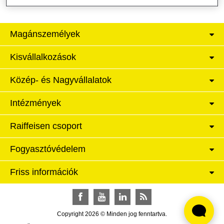
Magánszemélyek
Kisvállalkozások
Közép- és Nagyvállalatok
Intézmények
Raiffeisen csoport
Fogyasztóvédelem
Friss információk
Facebook
YouTube
LinkedIn
RSS
Copyright 2026 © Minden jog fenntartva.