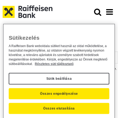
Ugrás a fő tartalomhoz
Dokumentumtár - Raiffeisen BANK
Raiffeisen BANK
Hasznos információk
Dokumentumtár
Sütikezelés
DOKUMENTUMTÁR
A Raiffeisen Bank weboldala sütiket használ az oldal működtetése, a
használat megkönnyítése, az oldalon végzett tevékenység nyomon
Kereső sáv
követése, a releváns ajánlatok és személyre szabott hirdetések
megjelenítése érdekében. Kérjük, engedélyezze az Önnek megfelelő
sütibeállításokat.
Részletes süti tájékoztató
A dokumentum kereséséhez kérjük, írja be a keresőszót a mezőbe.
Sütik beállítása
Kereső sáv
Más is érdekli?
Összes engedélyezése
Összes elutasítása