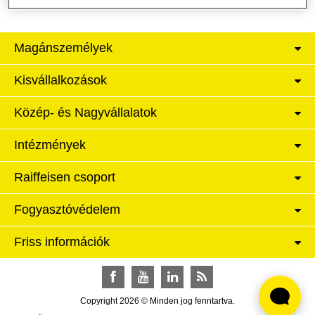
Magánszemélyek
Kisvállalkozások
Közép- és Nagyvállalatok
Intézmények
Raiffeisen csoport
Fogyasztóvédelem
Friss információk
Facebook
YouTube
LinkedIn
RSS
Copyright 2026 © Minden jog fenntartva.