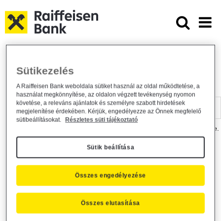
Ugrás a fő tartalomhoz
Dokumentumtár - Raiffeisen BANK
Raiffeisen BANK
Hasznos információk
Dokumentumtár
Sütikezelés
DOKUMENTUMTÁR
A Raiffeisen Bank weboldala sütiket használ az oldal működtetése, a
használat megkönnyítése, az oldalon végzett tevékenység nyomon
Kereső sáv
követése, a releváns ajánlatok és személyre szabott hirdetések
megjelenítése érdekében. Kérjük, engedélyezze az Önnek megfelelő
sütibeállításokat.
Részletes süti tájékoztató
A dokumentum kereséséhez kérjük, írja be a keresőszót a mezőbe.
Sütik beállítása
Kereső sáv
Más is érdekli?
Összes engedélyezése
Összes elutasítása