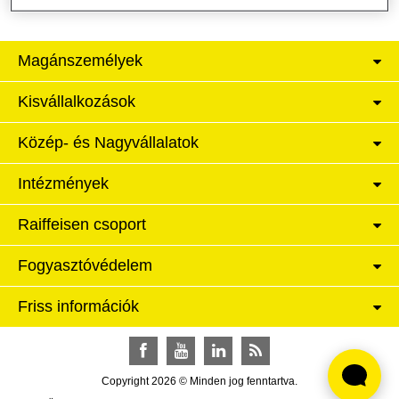
Magánszemélyek
Kisvállalkozások
Közép- és Nagyvállalatok
Intézmények
Raiffeisen csoport
Fogyasztóvédelem
Friss információk
Facebook
YouTube
LinkedIn
RSS
Copyright 2026 © Minden jog fenntartva.