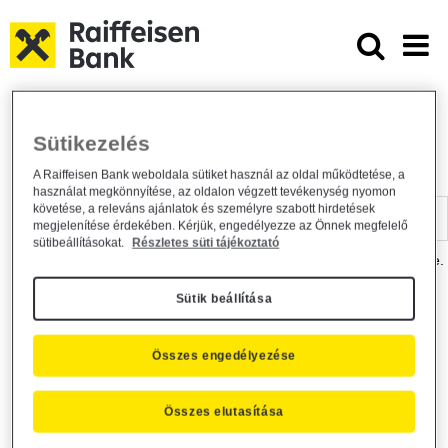
Ugrás a fő tartalomhoz
Dokumentumtár - Raiffeisen BANK
Raiffeisen BANK
Hasznos információk
Dokumentumtár
Sütikezelés
DOKUMENTUMTÁR
A Raiffeisen Bank weboldala sütiket használ az oldal működtetése, a
használat megkönnyítése, az oldalon végzett tevékenység nyomon
Kereső sáv
követése, a releváns ajánlatok és személyre szabott hirdetések
megjelenítése érdekében. Kérjük, engedélyezze az Önnek megfelelő
sütibeállításokat.
Részletes süti tájékoztató
A dokumentum kereséséhez kérjük, írja be a keresőszót a mezőbe.
Sütik beállítása
Kereső sáv
Más is érdekli?
Összes engedélyezése
Összes elutasítása