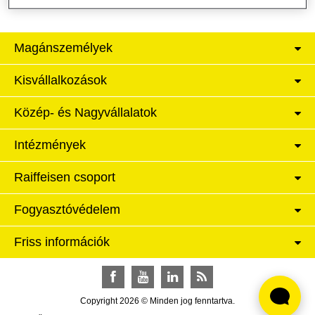
Magánszemélyek
Kisvállalkozások
Közép- és Nagyvállalatok
Intézmények
Raiffeisen csoport
Fogyasztóvédelem
Friss információk
Facebook
YouTube
LinkedIn
RSS
Copyright 2026 © Minden jog fenntartva.