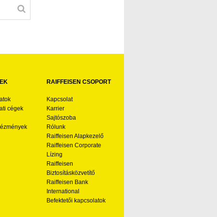
EK
RAIFFEISEN CSOPORT
atok
Kapcsolat
ti cégek
Karrier
Sajtószoba
ntézmények
Rólunk
Raiffeisen Alapkezelő
Raiffeisen Corporate
Lízing
Raiffeisen
Biztosításközvetítő
Raiffeisen Bank
International
Befektetői kapcsolatok