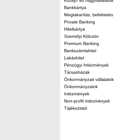
Közép- és nagyvállalatok
Bankkártya
Megtakarítás, befektetés
Private Banking
Hitelkártya
Személyi Kölcsön
Premium Banking
Bankszámlahitel
Lakáshitel
Pénzügyi Intézmények
Társasházak
Önkormányzati vállalatok
Önkormányzatok
Intézmények
Non-profit intézmények
Tájékoztató
Kereső sáv