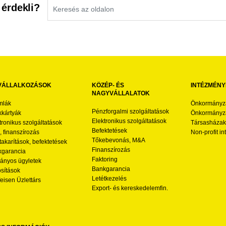
 érdekli?
VÁLLALKOZÁSOK
KÖZÉP- ÉS
INTÉZMÉNY
NAGYVÁLLALATOK
mlák
Önkormányz
Pénzforgalmi szolgáltatások
kártyák
Önkormányza
Elektronikus szolgáltatások
tronikus szolgáltatások
Társasházak
Befektetések
l, finanszírozás
Non-profit i
Tőkebevonás, M&A
akarítások, befektetések
Finanszírozás
garancia
Faktoring
nyos ügyletek
Bankgarancia
osítások
Letétkezelés
feisen Üzlettárs
Export- és kereskedelemfin.