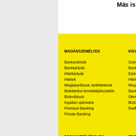
Más is
MAGÁNSZEMÉLYEK
KIS
Bankszámlák
Szá
Bankkártyák
Bank
Hitelkártyák
Elek
Hitelek
Hite
Megtakarítások, befektetések
Megt
Befektetési terméktájékoztatók
Bank
Biztosítások
Okmá
Ingatlan ajánlatok
Bizt
Premium Banking
Raif
Private Banking