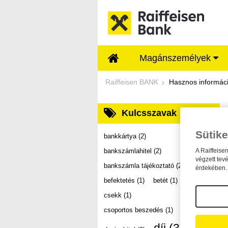
Ugrás a fő tartalomhoz
Magánszemélyek
Dokumentumtár - Ra
Raiffeisen BANK
Hasznos informác
Kulcsszavak
Sütike
bankkártya
(2)
bankszámlahitel
(2)
A Raiffeise
végzett tev
bankszámla tájékoztató
(2)
érdekében. 
befektetés
(1)
betét
(1)
csekk
(1)
csoportos beszedés
(1)