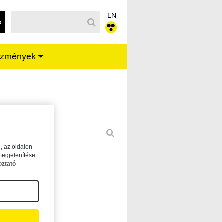
EN
k
ézmények
, az oldalon
megjelenítése
oztató