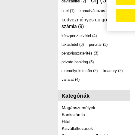
díj
(39)
devizahitel
(2)
hitel
(1)
kamatváltozás
(2)
kedvezményes dolgozói
számla
(9)
készpénzfelvétel
(4)
lakáshitel
(3)
pénztár
(3)
pénzvisszatérítés
(3)
private banking
(3)
személyi kölcsön
(2)
treasury
(2)
vállalat
(4)
Kategóriák
Magánszemélyek
Bankszámla
Hitel
Kisvállalkozások