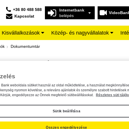
+36 80 488 588
Internetbank
VideoBan
belépés
Kapcsolat
Kisvállalkozások
Közép- és nagyvállalatok
Int
iffeisen BANK
iók
Dokumentumtár
DOKUMENTUMTÁR
Kereső sáv
zelés
n Bank weboldala sütiket használ az oldal működtetése, a használat megkönnyítése
A dokumentum kereséséhez kérjük, írja be a keresőszót a mezőbe.
ékenység nyomon követése, a releváns ajánlatok és személyre szabott hirdetések 
Kérjük, engedélyezze az Önnek megfelelő sütibeállításokat.
Részletes süti tájék
Sütik beállítása
Összes engedélyezése