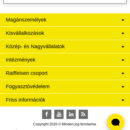
Magánszemélyek
Kisvállalkozások
Közép- és Nagyvállalatok
Intézmények
Raiffeisen csoport
Fogyasztóvédelem
Friss információk
Facebook
YouTube
LinkedIn
RSS
Copyright 2026 © Minden jog fenntartva.