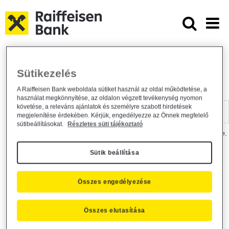
Ugrás a fő tartalomhoz
Dokumentumtár - Raiffeisen BANK
Raiffeisen BANK
Hasznos információk
Dokumentumtár
Sütikezelés
DOKUMENTUMTÁR
A Raiffeisen Bank weboldala sütiket használ az oldal működtetése, a
használat megkönnyítése, az oldalon végzett tevékenység nyomon
Kereső sáv
követése, a releváns ajánlatok és személyre szabott hirdetések
megjelenítése érdekében. Kérjük, engedélyezze az Önnek megfelelő
sütibeállításokat.
Részletes süti tájékoztató
A dokumentum kereséséhez kérjük, írja be a keresőszót a mezőbe.
Sütik beállítása
Kereső sáv
Más is érdekli?
Összes engedélyezése
Összes elutasítása