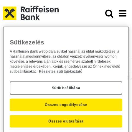
Ugrás a fő tartalomhoz
Dokumentumtár - Raiffeisen BANK
Raiffeisen BANK
Hasznos információk
Dokumentumtár
Sütikezelés
DOKUMENTUMTÁR
A Raiffeisen Bank weboldala sütiket használ az oldal működtetése, a
használat megkönnyítése, az oldalon végzett tevékenység nyomon
Kereső sáv
követése, a releváns ajánlatok és személyre szabott hirdetések
megjelenítése érdekében. Kérjük, engedélyezze az Önnek megfelelő
sütibeállításokat.
Részletes süti tájékoztató
A dokumentum kereséséhez kérjük, írja be a keresőszót a mezőbe.
Sütik beállítása
Kereső sáv
Más is érdekli?
Összes engedélyezése
Összes elutasítása