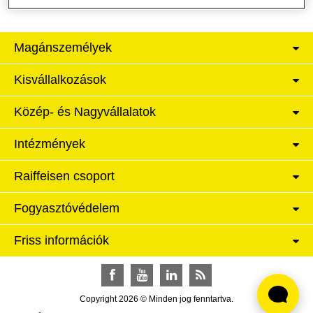
Magánszemélyek
Kisvállalkozások
Közép- és Nagyvállalatok
Intézmények
Raiffeisen csoport
Fogyasztóvédelem
Friss információk
Facebook
YouTube
LinkedIn
RSS
Copyright 2026 © Minden jog fenntartva.