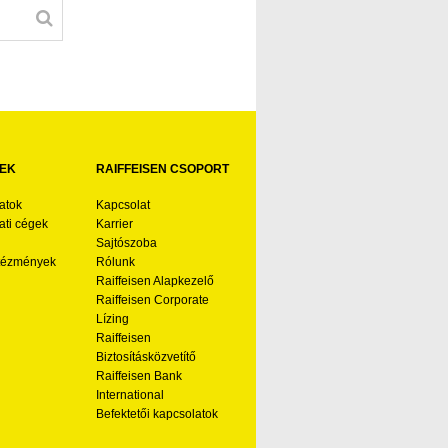
EK
RAIFFEISEN CSOPORT
atok
Kapcsolat
ti cégek
Karrier
Sajtószoba
ntézmények
Rólunk
Raiffeisen Alapkezelő
Raiffeisen Corporate
Lízing
Raiffeisen
Biztosításközvetítő
Raiffeisen Bank
International
Befektetői kapcsolatok