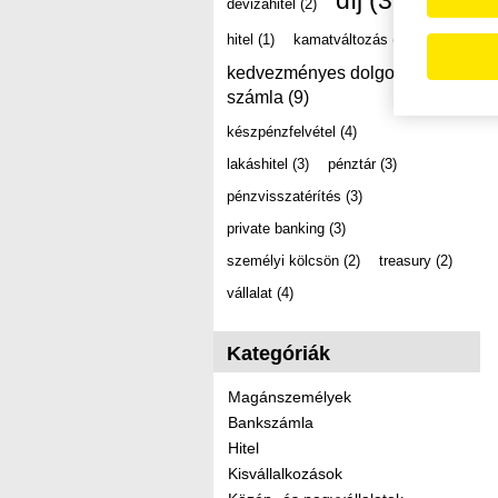
díj
(39)
devizahitel
(2)
hitel
(1)
kamatváltozás
(2)
kedvezményes dolgozói
számla
(9)
készpénzfelvétel
(4)
lakáshitel
(3)
pénztár
(3)
pénzvisszatérítés
(3)
private banking
(3)
személyi kölcsön
(2)
treasury
(2)
vállalat
(4)
Kategóriák
Magánszemélyek
Bankszámla
Hitel
Kisvállalkozások