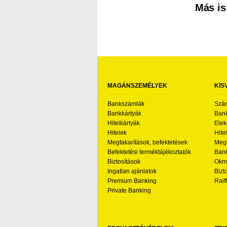
Más is
MAGÁNSZEMÉLYEK
KIS
Bankszámlák
Szá
Bankkártyák
Bank
Hitelkártyák
Elek
Hitelek
Hite
Megtakarítások, befektetések
Megt
Befektetési terméktájékoztatók
Bank
Biztosítások
Okmá
Ingatlan ajánlatok
Bizt
Premium Banking
Raif
Private Banking