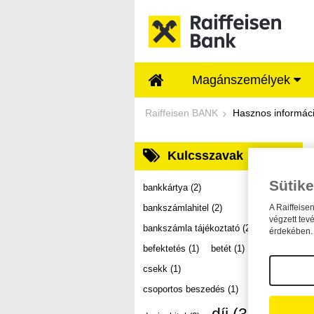
Ugrás a fő tartalomhoz
Magánszemélyek
Dokumentumtár - Ra
Raiffeisen BANK
Hasznos informác
Kulcsszavak
Sütike
bankkártya
(2)
bankszámlahitel
(2)
A Raiffeise
végzett tev
bankszámla tájékoztató
(2)
érdekében. 
befektetés
(1)
betét
(1)
csekk
(1)
csoportos beszedés
(1)