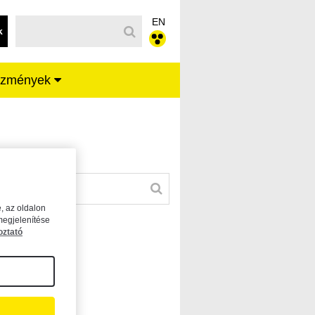
EN
k
ézmények
, az oldalon
megjelenítése
oztató