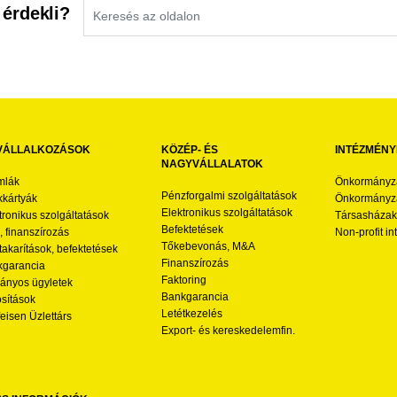
 érdekli?
VÁLLALKOZÁSOK
KÖZÉP- ÉS
INTÉZMÉNY
NAGYVÁLLALATOK
mlák
Önkormányz
Pénzforgalmi szolgáltatások
kártyák
Önkormányza
Elektronikus szolgáltatások
tronikus szolgáltatások
Társasházak
Befektetések
l, finanszírozás
Non-profit i
Tőkebevonás, M&A
akarítások, befektetések
Finanszírozás
garancia
Faktoring
nyos ügyletek
Bankgarancia
osítások
Letétkezelés
feisen Üzlettárs
Export- és kereskedelemfin.