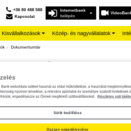
+36 80 488 588
Internetbank
VideoBan
belépés
Kapcsolat
Kisvállalkozások
Közép- és nagyvállalatok
Int
iffeisen BANK
iók
Dokumentumtár
DOKUMENTUMTÁR
Kereső sáv
zelés
n Bank weboldala sütiket használ az oldal működtetése, a használat megkönnyítése
A dokumentum kereséséhez kérjük, írja be a keresőszót a mezőbe.
ékenység nyomon követése, a releváns ajánlatok és személyre szabott hirdetések 
Kérjük, engedélyezze az Önnek megfelelő sütibeállításokat.
Részletes süti tájék
Sütik beállítása
Összes engedélyezése