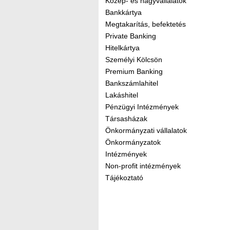
Közép- és nagyvállalatok
Bankkártya
Megtakarítás, befektetés
Private Banking
Hitelkártya
Személyi Kölcsön
Premium Banking
Bankszámlahitel
Lakáshitel
Pénzügyi Intézmények
Társasházak
Önkormányzati vállalatok
Önkormányzatok
Intézmények
Non-profit intézmények
Tájékoztató
Kereső sáv