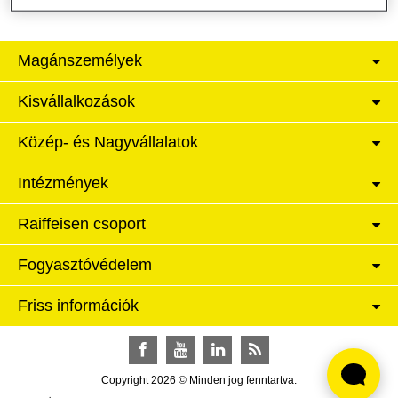
Magánszemélyek
Kisvállalkozások
Közép- és Nagyvállalatok
Intézmények
Raiffeisen csoport
Fogyasztóvédelem
Friss információk
Facebook
YouTube
LinkedIn
RSS
Copyright 2026 © Minden jog fenntartva.