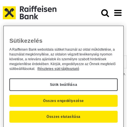
Ugrás a fő tartalomhoz
Dokumentumtár - Raiffeisen BANK
Raiffeisen BANK
Hasznos információk
Dokumentumtár
Sütikezelés
DOKUMENTUMTÁR
A Raiffeisen Bank weboldala sütiket használ az oldal működtetése, a
használat megkönnyítése, az oldalon végzett tevékenység nyomon
Kereső sáv
követése, a releváns ajánlatok és személyre szabott hirdetések
megjelenítése érdekében. Kérjük, engedélyezze az Önnek megfelelő
sütibeállításokat.
Részletes süti tájékoztató
A dokumentum kereséséhez kérjük, írja be a keresőszót a mezőbe.
Sütik beállítása
Kereső sáv
Más is érdekli?
Összes engedélyezése
Összes elutasítása