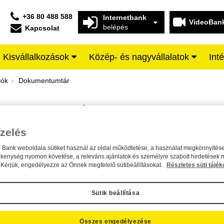
+36 80 488 588
Internetbank
VideoBan
belépés
Kapcsolat
Kisvállalkozások
Közép- és nagyvállalatok
Int
iffeisen BANK
iók
Dokumentumtár
DOKUMENTUMTÁR
Kereső sáv
zelés
n Bank weboldala sütiket használ az oldal működtetése, a használat megkönnyítése
A dokumentum kereséséhez kérjük, írja be a keresőszót a mezőbe.
ékenység nyomon követése, a releváns ajánlatok és személyre szabott hirdetések 
Kérjük, engedélyezze az Önnek megfelelő sütibeállításokat.
Részletes süti tájék
Sütik beállítása
Összes engedélyezése