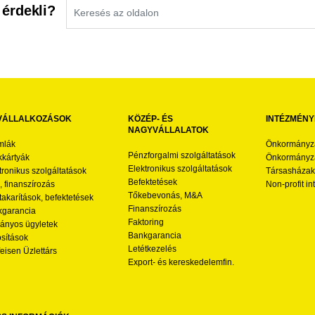
 érdekli?
VÁLLALKOZÁSOK
KÖZÉP- ÉS
INTÉZMÉNY
NAGYVÁLLALATOK
mlák
Önkormányz
Pénzforgalmi szolgáltatások
kártyák
Önkormányza
Elektronikus szolgáltatások
tronikus szolgáltatások
Társasházak
Befektetések
l, finanszírozás
Non-profit i
Tőkebevonás, M&A
akarítások, befektetések
Finanszírozás
garancia
Faktoring
nyos ügyletek
Bankgarancia
osítások
Letétkezelés
feisen Üzlettárs
Export- és kereskedelemfin.