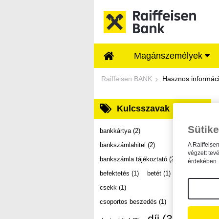
Ugrás a fő tartalomhoz
Magánszemélyek
Dokumentumtár - Ra
Raiffeisen BANK
Hasznos informác
Kulcsszavak
Sütike
bankkártya
(2)
bankszámlahitel
(2)
A Raiffeise
végzett tev
bankszámla tájékoztató
(2)
érdekében. 
befektetés
(1)
betét
(1)
csekk
(1)
csoportos beszedés
(1)