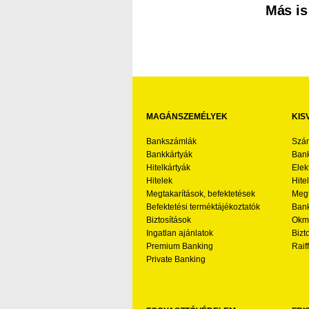
Más is
MAGÁNSZEMÉLYEK
KIS
Bankszámlák
Szá
Bankkártyák
Bank
Hitelkártyák
Elek
Hitelek
Hite
Megtakarítások, befektetések
Megt
Befektetési terméktájékoztatók
Bank
Biztosítások
Okmá
Ingatlan ajánlatok
Bizt
Premium Banking
Raif
Private Banking