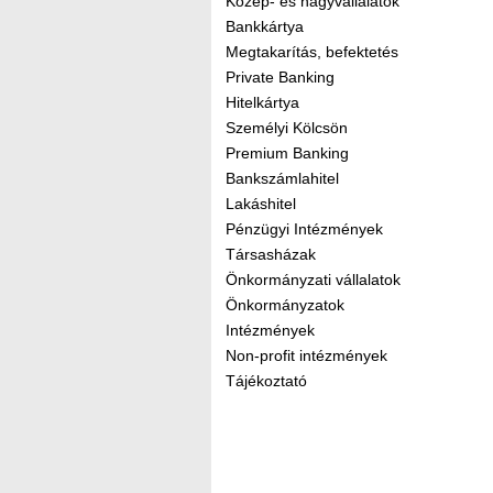
Közép- és nagyvállalatok
Bankkártya
Megtakarítás, befektetés
Private Banking
Hitelkártya
Személyi Kölcsön
Premium Banking
Bankszámlahitel
Lakáshitel
Pénzügyi Intézmények
Társasházak
Önkormányzati vállalatok
Önkormányzatok
Intézmények
Non-profit intézmények
Tájékoztató
Kereső sáv