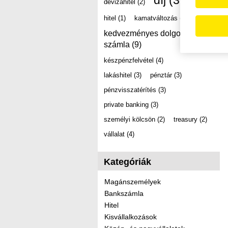
díj
(39)
devizahitel
(2)
hitel
(1)
kamatváltozás
(2)
kedvezményes dolgozói
számla
(9)
készpénzfelvétel
(4)
lakáshitel
(3)
pénztár
(3)
pénzvisszatérítés
(3)
private banking
(3)
személyi kölcsön
(2)
treasury
(2)
vállalat
(4)
Kategóriák
Magánszemélyek
Bankszámla
Hitel
Kisvállalkozások