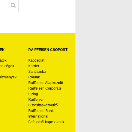
EK
RAIFFEISEN CSOPORT
atok
Kapcsolat
ti cégek
Karrier
Sajtószoba
ntézmények
Rólunk
Raiffeisen Alapkezelő
Raiffeisen Corporate
Lízing
Raiffeisen
Biztosításközvetítő
Raiffeisen Bank
International
Befektetői kapcsolatok