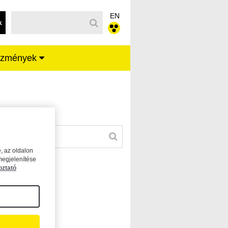
EN
k
ézmények
, az oldalon
megjelenítése
oztató