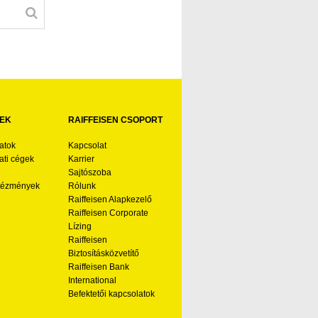
EK
RAIFFEISEN CSOPORT
atok
Kapcsolat
ti cégek
Karrier
Sajtószoba
ntézmények
Rólunk
Raiffeisen Alapkezelő
Raiffeisen Corporate
Lízing
Raiffeisen
Biztosításközvetítő
Raiffeisen Bank
International
Befektetői kapcsolatok