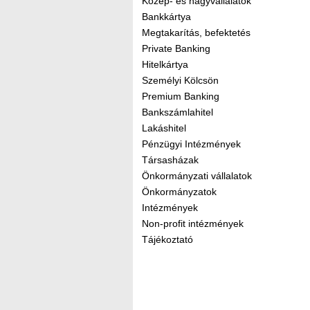
Közép- és nagyvállalatok
Bankkártya
Megtakarítás, befektetés
Private Banking
Hitelkártya
Személyi Kölcsön
Premium Banking
Bankszámlahitel
Lakáshitel
Pénzügyi Intézmények
Társasházak
Önkormányzati vállalatok
Önkormányzatok
Intézmények
Non-profit intézmények
Tájékoztató
Kereső sáv