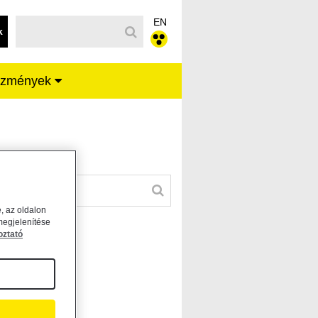
EN
k
ézmények
, az oldalon
megjelenítése
oztató