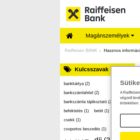
Ugrás a fő tartalomhoz
Magánszemélyek
Dokumentumtár - Ra
Raiffeisen BANK
Hasznos informác
Kulcsszavak
Sütike
bankkártya
(2)
bankszámlahitel
(2)
A Raiffeise
végzett tev
bankszámla tájékoztató
(2)
érdekében. 
befektetés
(1)
betét
(1)
csekk
(1)
csoportos beszedés
(1)