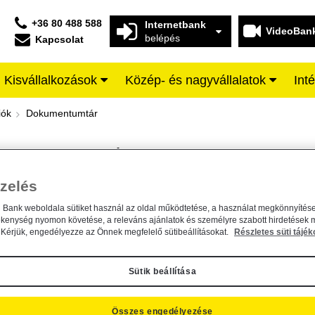
+36 80 488 588
Internetbank
VideoBan
belépés
Kapcsolat
Kisvállalkozások
Közép- és nagyvállalatok
Int
iffeisen BANK
iók
Dokumentumtár
DOKUMENTUMTÁR
Kereső sáv
zelés
n Bank weboldala sütiket használ az oldal működtetése, a használat megkönnyítése
A dokumentum kereséséhez kérjük, írja be a keresőszót a mezőbe.
ékenység nyomon követése, a releváns ajánlatok és személyre szabott hirdetések 
Kérjük, engedélyezze az Önnek megfelelő sütibeállításokat.
Részletes süti tájék
Sütik beállítása
Összes engedélyezése