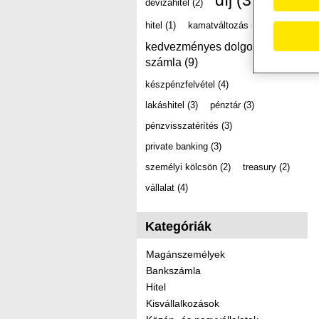
díj
(39)
devizahitel
(2)
hitel
(1)
kamatváltozás
(2)
kedvezményes dolgozói
számla
(9)
készpénzfelvétel
(4)
lakáshitel
(3)
pénztár
(3)
pénzvisszatérítés
(3)
private banking
(3)
személyi kölcsön
(2)
treasury
(2)
vállalat
(4)
Kategóriák
Magánszemélyek
Bankszámla
Hitel
Kisvállalkozások