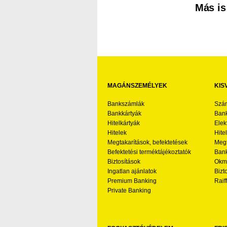
Más is
MAGÁNSZEMÉLYEK
KIS
Bankszámlák
Szá
Bankkártyák
Bank
Hitelkártyák
Elek
Hitelek
Hite
Megtakarítások, befektetések
Megt
Befektetési terméktájékoztatók
Bank
Biztosítások
Okmá
Ingatlan ajánlatok
Bizt
Premium Banking
Raif
Private Banking