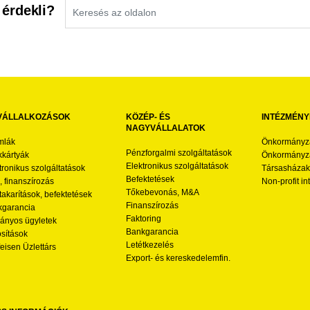
 érdekli?
VÁLLALKOZÁSOK
KÖZÉP- ÉS
INTÉZMÉNY
NAGYVÁLLALATOK
mlák
Önkormányz
Pénzforgalmi szolgáltatások
kártyák
Önkormányza
Elektronikus szolgáltatások
tronikus szolgáltatások
Társasházak
Befektetések
l, finanszírozás
Non-profit i
Tőkebevonás, M&A
akarítások, befektetések
Finanszírozás
garancia
Faktoring
nyos ügyletek
Bankgarancia
osítások
Letétkezelés
feisen Üzlettárs
Export- és kereskedelemfin.