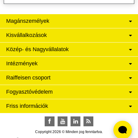
Magánszemélyek
Kisvállalkozások
Közép- és Nagyvállalatok
Intézmények
Raiffeisen csoport
Fogyasztóvédelem
Friss információk
Facebook
YouTube
LinkedIn
RSS
Copyright 2026 © Minden jog fenntartva.