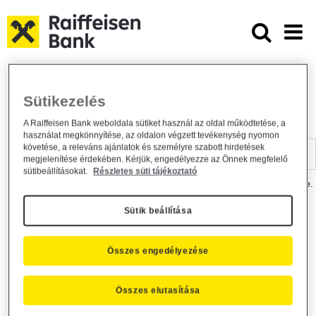
Ugrás a fő tartalomhoz
Dokumentumtár - Raiffeisen BANK
Raiffeisen BANK
Hasznos információk
Dokumentumtár
Sütikezelés
DOKUMENTUMTÁR
A Raiffeisen Bank weboldala sütiket használ az oldal működtetése, a
használat megkönnyítése, az oldalon végzett tevékenység nyomon
Kereső sáv
követése, a releváns ajánlatok és személyre szabott hirdetések
megjelenítése érdekében. Kérjük, engedélyezze az Önnek megfelelő
sütibeállításokat.
Részletes süti tájékoztató
A dokumentum kereséséhez kérjük, írja be a keresőszót a mezőbe.
Sütik beállítása
Kereső sáv
Más is érdekli?
Összes engedélyezése
Összes elutasítása