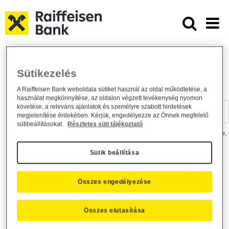
Ugrás a fő tartalomhoz
Dokumentumtár - Raiffeisen BANK
Raiffeisen BANK
Hasznos információk
Dokumentumtár
Sütikezelés
DOKUMENTUMTÁR
A Raiffeisen Bank weboldala sütiket használ az oldal működtetése, a
használat megkönnyítése, az oldalon végzett tevékenység nyomon
Kereső sáv
követése, a releváns ajánlatok és személyre szabott hirdetések
megjelenítése érdekében. Kérjük, engedélyezze az Önnek megfelelő
sütibeállításokat.
Részletes süti tájékoztató
A dokumentum kereséséhez kérjük, írja be a keresőszót a mezőbe.
Sütik beállítása
Kereső sáv
Más is érdekli?
Összes engedélyezése
Összes elutasítása