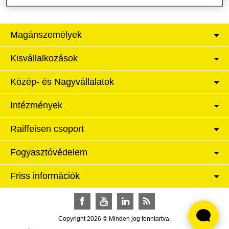
Magánszemélyek
Kisvállalkozások
Közép- és Nagyvállalatok
Intézmények
Raiffeisen csoport
Fogyasztóvédelem
Friss információk
Facebook
YouTube
LinkedIn
RSS
Copyright 2026 © Minden jog fenntartva.