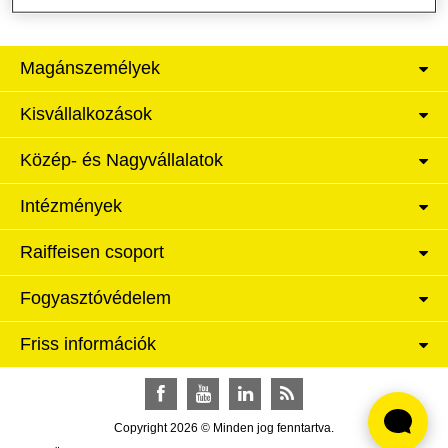
Magánszemélyek
Kisvállalkozások
Közép- és Nagyvállalatok
Intézmények
Raiffeisen csoport
Fogyasztóvédelem
Friss információk
Facebook
YouTube
LinkedIn
RSS
Copyright 2026 © Minden jog fenntartva.