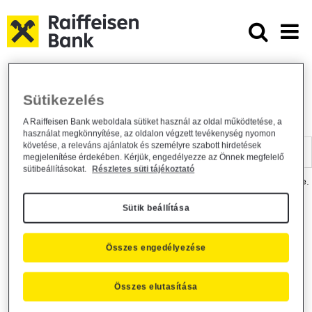
Ugrás a fő tartalomhoz
Dokumentumtár - Raiffeisen BANK
Raiffeisen BANK
Hasznos információk
Dokumentumtár
Sütikezelés
DOKUMENTUMTÁR
A Raiffeisen Bank weboldala sütiket használ az oldal működtetése, a
használat megkönnyítése, az oldalon végzett tevékenység nyomon
Kereső sáv
követése, a releváns ajánlatok és személyre szabott hirdetések
megjelenítése érdekében. Kérjük, engedélyezze az Önnek megfelelő
sütibeállításokat.
Részletes süti tájékoztató
A dokumentum kereséséhez kérjük, írja be a keresőszót a mezőbe.
Sütik beállítása
Kereső sáv
Más is érdekli?
Összes engedélyezése
Összes elutasítása