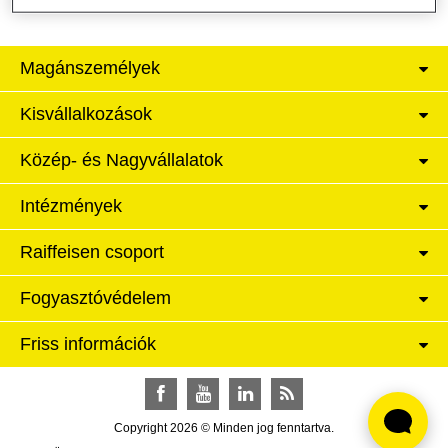
Magánszemélyek
Kisvállalkozások
Közép- és Nagyvállalatok
Intézmények
Raiffeisen csoport
Fogyasztóvédelem
Friss információk
Facebook
YouTube
LinkedIn
RSS
Copyright 2026 © Minden jog fenntartva.