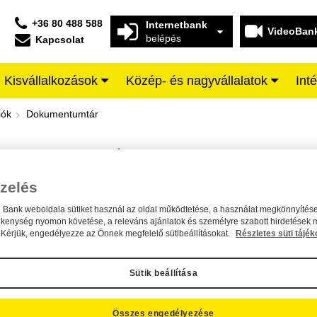
+36 80 488 588
Internetbank
VideoBan
belépés
Kapcsolat
Kisvállalkozások
Közép- és nagyvállalatok
Int
iffeisen BANK
iók
Dokumentumtár
DOKUMENTUMTÁR
Kereső sáv
zelés
n Bank weboldala sütiket használ az oldal működtetése, a használat megkönnyítése
A dokumentum kereséséhez kérjük, írja be a keresőszót a mezőbe.
ékenység nyomon követése, a releváns ajánlatok és személyre szabott hirdetések 
Kérjük, engedélyezze az Önnek megfelelő sütibeállításokat.
Részletes süti tájék
Sütik beállítása
Összes engedélyezése