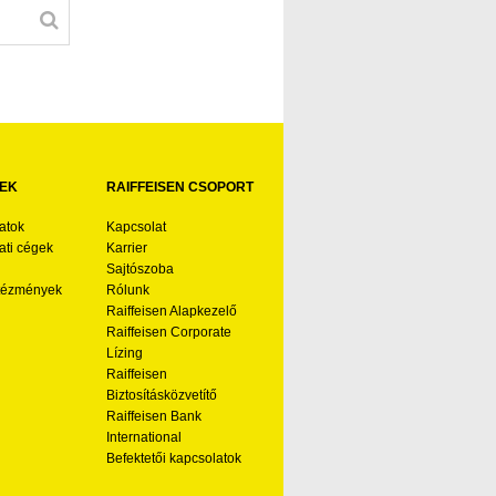
EK
RAIFFEISEN CSOPORT
atok
Kapcsolat
ti cégek
Karrier
Sajtószoba
ntézmények
Rólunk
Raiffeisen Alapkezelő
Raiffeisen Corporate
Lízing
Raiffeisen
Biztosításközvetítő
Raiffeisen Bank
International
Befektetői kapcsolatok