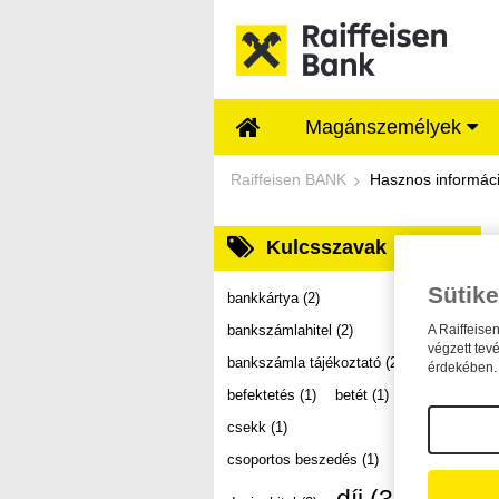
Ugrás a fő tartalomhoz
Magánszemélyek
Dokumentumtár - Ra
Raiffeisen BANK
Hasznos informác
Kulcsszavak
Sütike
bankkártya
(2)
bankszámlahitel
(2)
A Raiffeise
végzett tev
bankszámla tájékoztató
(2)
érdekében. 
befektetés
(1)
betét
(1)
csekk
(1)
csoportos beszedés
(1)