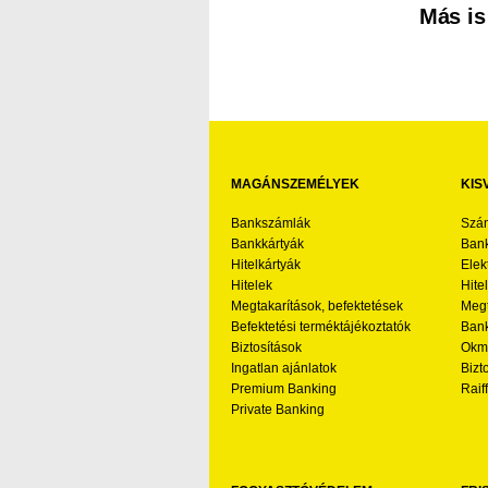
Más is
MAGÁNSZEMÉLYEK
KIS
Bankszámlák
Szá
Bankkártyák
Bank
Hitelkártyák
Elek
Hitelek
Hite
Megtakarítások, befektetések
Megt
Befektetési terméktájékoztatók
Bank
Biztosítások
Okmá
Ingatlan ajánlatok
Bizt
Premium Banking
Raif
Private Banking