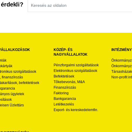
 érdekli?
VÁLLALKOZÁSOK
KÖZÉP- ÉS
INTÉZMÉNY
NAGYVÁLLALATOK
mlák
Önkormányz
Pénzforgalmi szolgáltatások
kártyák
Önkormányza
Elektronikus szolgáltatások
tronikus szolgáltatások
Társasházak
Befektetések
l, finanszírozás
Non-profit i
Tőkebevonás, M&A
akarítások, befektetések
Finanszírozás
garancia
Faktoring
nyos ügyletek
Bankgarancia
osítások
Letétkezelés
feisen Üzlettárs
Export- és kereskedelemfin.