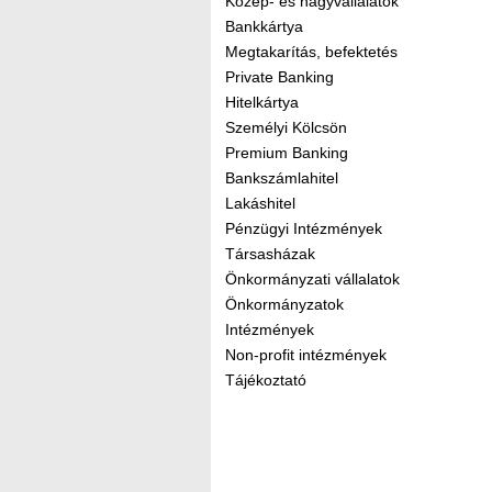
Közép- és nagyvállalatok
Bankkártya
Megtakarítás, befektetés
Private Banking
Hitelkártya
Személyi Kölcsön
Premium Banking
Bankszámlahitel
Lakáshitel
Pénzügyi Intézmények
Társasházak
Önkormányzati vállalatok
Önkormányzatok
Intézmények
Non-profit intézmények
Tájékoztató
Kereső sáv