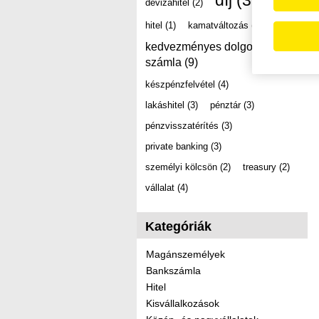
díj
(39)
devizahitel
(2)
hitel
(1)
kamatváltozás
(2)
kedvezményes dolgozói
számla
(9)
készpénzfelvétel
(4)
lakáshitel
(3)
pénztár
(3)
pénzvisszatérítés
(3)
private banking
(3)
személyi kölcsön
(2)
treasury
(2)
vállalat
(4)
Kategóriák
Magánszemélyek
Bankszámla
Hitel
Kisvállalkozások