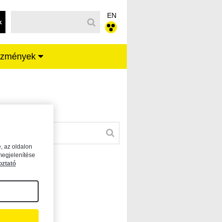
EN
k
ézmények
, az oldalon
megjelenítése
oztató