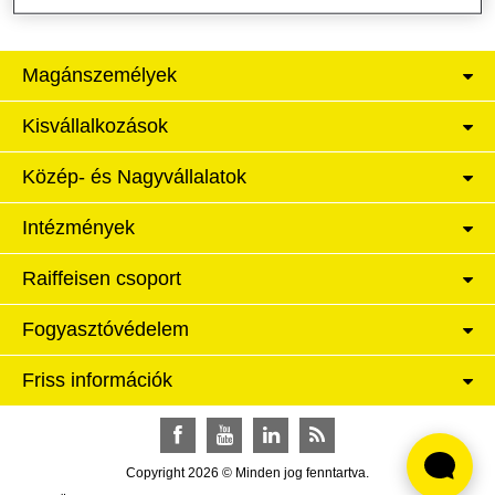
Magánszemélyek
Kisvállalkozások
Közép- és Nagyvállalatok
Intézmények
Raiffeisen csoport
Fogyasztóvédelem
Friss információk
Facebook
YouTube
LinkedIn
RSS
Copyright 2026 © Minden jog fenntartva.