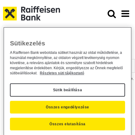
Ugrás a fő tartalomhoz
Dokumentumtár - Raiffeisen BANK
Raiffeisen BANK
Hasznos információk
Dokumentumtár
Sütikezelés
DOKUMENTUMTÁR
A Raiffeisen Bank weboldala sütiket használ az oldal működtetése, a
használat megkönnyítése, az oldalon végzett tevékenység nyomon
Kereső sáv
követése, a releváns ajánlatok és személyre szabott hirdetések
megjelenítése érdekében. Kérjük, engedélyezze az Önnek megfelelő
sütibeállításokat.
Részletes süti tájékoztató
A dokumentum kereséséhez kérjük, írja be a keresőszót a mezőbe.
Sütik beállítása
Kereső sáv
Más is érdekli?
Összes engedélyezése
Összes elutasítása