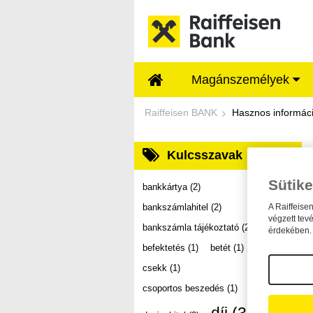
Ugrás a fő tartalomhoz
Magánszemélyek
Dokumentumtár - Ra
Raiffeisen BANK
Hasznos informác
Kulcsszavak
Sütike
bankkártya
(2)
bankszámlahitel
(2)
A Raiffeise
végzett tev
bankszámla tájékoztató
(2)
érdekében. 
befektetés
(1)
betét
(1)
csekk
(1)
csoportos beszedés
(1)