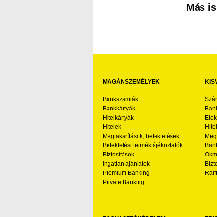
Más is
MAGÁNSZEMÉLYEK
KIS
Bankszámlák
Szá
Bankkártyák
Bank
Hitelkártyák
Elek
Hitelek
Hite
Megtakarítások, befektetések
Megt
Befektetési terméktájékoztatók
Bank
Biztosítások
Okmá
Ingatlan ajánlatok
Bizt
Premium Banking
Raif
Private Banking