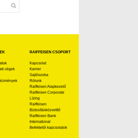
EK
RAIFFEISEN CSOPORT
atok
Kapcsolat
ti cégek
Karrier
Sajtószoba
ntézmények
Rólunk
Raiffeisen Alapkezelő
Raiffeisen Corporate
Lízing
Raiffeisen
Biztosításközvetítő
Raiffeisen Bank
International
Befektetői kapcsolatok