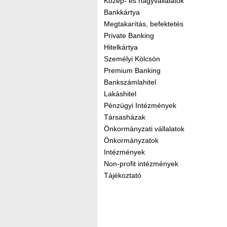
Közép- és nagyvállalatok
Bankkártya
Megtakarítás, befektetés
Private Banking
Hitelkártya
Személyi Kölcsön
Premium Banking
Bankszámlahitel
Lakáshitel
Pénzügyi Intézmények
Társasházak
Önkormányzati vállalatok
Önkormányzatok
Intézmények
Non-profit intézmények
Tájékoztató
Kereső sáv