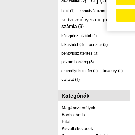
díj
(39)
devizahitel
(2)
hitel
(1)
kamatváltozás
(2)
kedvezményes dolgozói
számla
(9)
készpénzfelvétel
(4)
lakáshitel
(3)
pénztár
(3)
pénzvisszatérítés
(3)
private banking
(3)
személyi kölcsön
(2)
treasury
(2)
vállalat
(4)
Kategóriák
Magánszemélyek
Bankszámla
Hitel
Kisvállalkozások