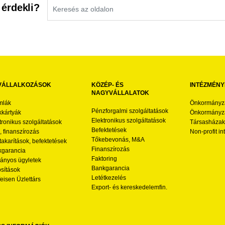
 érdekli?
VÁLLALKOZÁSOK
KÖZÉP- ÉS
INTÉZMÉNY
NAGYVÁLLALATOK
mlák
Önkormányz
Pénzforgalmi szolgáltatások
kártyák
Önkormányza
Elektronikus szolgáltatások
tronikus szolgáltatások
Társasházak
Befektetések
l, finanszírozás
Non-profit i
Tőkebevonás, M&A
akarítások, befektetések
Finanszírozás
garancia
Faktoring
nyos ügyletek
Bankgarancia
osítások
Letétkezelés
feisen Üzlettárs
Export- és kereskedelemfin.