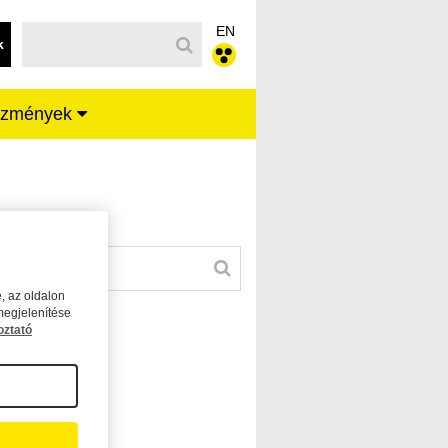
EN
k
ézmények
, az oldalon
megjelenítése
oztató