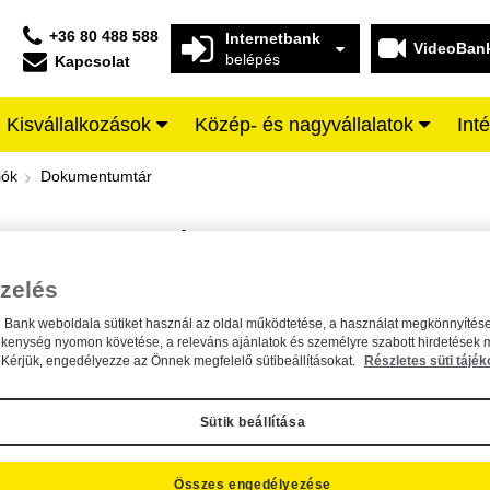
+36 80 488 588
Internetbank
VideoBan
belépés
Kapcsolat
Kisvállalkozások
Közép- és nagyvállalatok
Int
iffeisen BANK
iók
Dokumentumtár
DOKUMENTUMTÁR
Kereső sáv
zelés
n Bank weboldala sütiket használ az oldal működtetése, a használat megkönnyítése
A dokumentum kereséséhez kérjük, írja be a keresőszót a mezőbe.
ékenység nyomon követése, a releváns ajánlatok és személyre szabott hirdetések 
Kérjük, engedélyezze az Önnek megfelelő sütibeállításokat.
Részletes süti tájék
Sütik beállítása
Összes engedélyezése