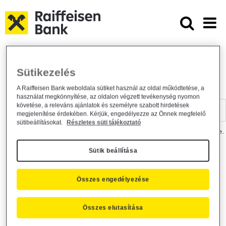
Ugrás a fő tartalomhoz
Dokumentumtár - Raiffeisen BANK
Raiffeisen BANK
Hasznos információk
Dokumentumtár
Sütikezelés
DOKUMENTUMTÁR
A Raiffeisen Bank weboldala sütiket használ az oldal működtetése, a
használat megkönnyítése, az oldalon végzett tevékenység nyomon
Kereső sáv
követése, a releváns ajánlatok és személyre szabott hirdetések
megjelenítése érdekében. Kérjük, engedélyezze az Önnek megfelelő
sütibeállításokat.
Részletes süti tájékoztató
A dokumentum kereséséhez kérjük, írja be a keresőszót a mezőbe.
Sütik beállítása
Kereső sáv
Más is érdekli?
Összes engedélyezése
Összes elutasítása