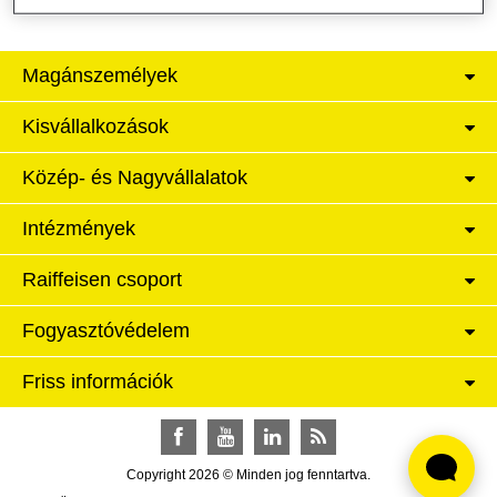
Magánszemélyek
Kisvállalkozások
Közép- és Nagyvállalatok
Intézmények
Raiffeisen csoport
Fogyasztóvédelem
Friss információk
Facebook
YouTube
LinkedIn
RSS
Copyright 2026 © Minden jog fenntartva.