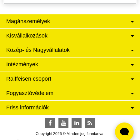
Magánszemélyek
Kisvállalkozások
Közép- és Nagyvállalatok
Intézmények
Raiffeisen csoport
Fogyasztóvédelem
Friss információk
Facebook
YouTube
LinkedIn
RSS
Copyright 2026 © Minden jog fenntartva.