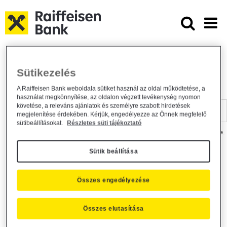
Ugrás a fő tartalomhoz
Dokumentumtár - Raiffeisen BANK
Raiffeisen BANK
Hasznos információk
Dokumentumtár
Sütikezelés
DOKUMENTUMTÁR
A Raiffeisen Bank weboldala sütiket használ az oldal működtetése, a
használat megkönnyítése, az oldalon végzett tevékenység nyomon
Kereső sáv
követése, a releváns ajánlatok és személyre szabott hirdetések
megjelenítése érdekében. Kérjük, engedélyezze az Önnek megfelelő
sütibeállításokat.
Részletes süti tájékoztató
A dokumentum kereséséhez kérjük, írja be a keresőszót a mezőbe.
Sütik beállítása
Kereső sáv
Más is érdekli?
Összes engedélyezése
Összes elutasítása