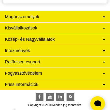
Magánszemélyek
Kisvállalkozások
Közép- és Nagyvállalatok
Intézmények
Raiffeisen csoport
Fogyasztóvédelem
Friss információk
Facebook
YouTube
LinkedIn
RSS
Copyright 2026 © Minden jog fenntartva.