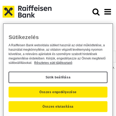
Ugrás a fő tartalomhoz
Dokumentumtár - Raiffeisen BANK
Raiffeisen BANK
Hasznos információk
Dokumentumtár
Sütikezelés
DOKUMENTUMTÁR
A Raiffeisen Bank weboldala sütiket használ az oldal működtetése, a
használat megkönnyítése, az oldalon végzett tevékenység nyomon
Kereső sáv
követése, a releváns ajánlatok és személyre szabott hirdetések
megjelenítése érdekében. Kérjük, engedélyezze az Önnek megfelelő
sütibeállításokat.
Részletes süti tájékoztató
A dokumentum kereséséhez kérjük, írja be a keresőszót a mezőbe.
Sütik beállítása
Kereső sáv
Más is érdekli?
Összes engedélyezése
Összes elutasítása