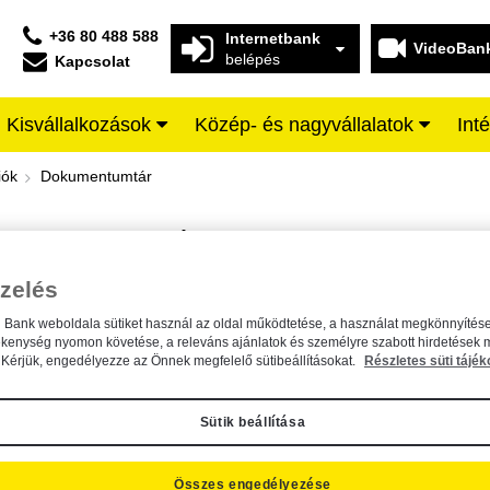
+36 80 488 588
Internetbank
VideoBan
belépés
Kapcsolat
Kisvállalkozások
Közép- és nagyvállalatok
Int
iffeisen BANK
iók
Dokumentumtár
DOKUMENTUMTÁR
Kereső sáv
zelés
n Bank weboldala sütiket használ az oldal működtetése, a használat megkönnyítése
A dokumentum kereséséhez kérjük, írja be a keresőszót a mezőbe.
ékenység nyomon követése, a releváns ajánlatok és személyre szabott hirdetések 
Kérjük, engedélyezze az Önnek megfelelő sütibeállításokat.
Részletes süti tájék
Sütik beállítása
Összes engedélyezése