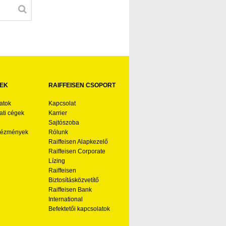
EK
RAIFFEISEN CSOPORT
atok
Kapcsolat
ti cégek
Karrier
Sajtószoba
ntézmények
Rólunk
Raiffeisen Alapkezelő
Raiffeisen Corporate
Lízing
Raiffeisen
Biztosításközvetítő
Raiffeisen Bank
International
Befektetői kapcsolatok