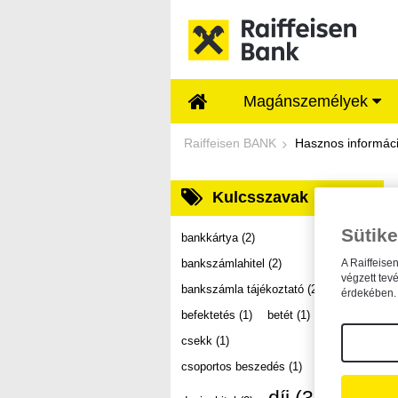
Ugrás a fő tartalomhoz
Magánszemélyek
Dokumentumtár - Ra
Raiffeisen BANK
Hasznos informác
Kulcsszavak
Sütike
bankkártya
(2)
bankszámlahitel
(2)
A Raiffeise
végzett tev
bankszámla tájékoztató
(2)
érdekében. 
befektetés
(1)
betét
(1)
csekk
(1)
csoportos beszedés
(1)