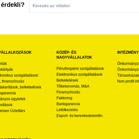
 érdekli?
VÁLLALKOZÁSOK
KÖZÉP- ÉS
INTÉZMÉNY
NAGYVÁLLALATOK
mlák
Önkormányz
Pénzforgalmi szolgáltatások
kártyák
Önkormányza
Elektronikus szolgáltatások
tronikus szolgáltatások
Társasházak
Befektetések
l, finanszírozás
Non-profit i
Tőkebevonás, M&A
akarítások, befektetések
Finanszírozás
garancia
Faktoring
nyos ügyletek
Bankgarancia
osítások
Letétkezelés
feisen Üzlettárs
Export- és kereskedelemfin.