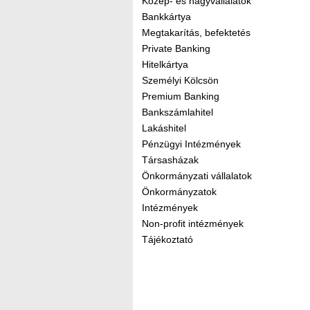
Közép- és nagyvállalatok
Bankkártya
Megtakarítás, befektetés
Private Banking
Hitelkártya
Személyi Kölcsön
Premium Banking
Bankszámlahitel
Lakáshitel
Pénzügyi Intézmények
Társasházak
Önkormányzati vállalatok
Önkormányzatok
Intézmények
Non-profit intézmények
Tájékoztató
Kereső sáv