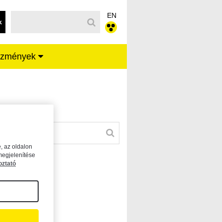
EN
k
ézmények
, az oldalon
megjelenítése
oztató