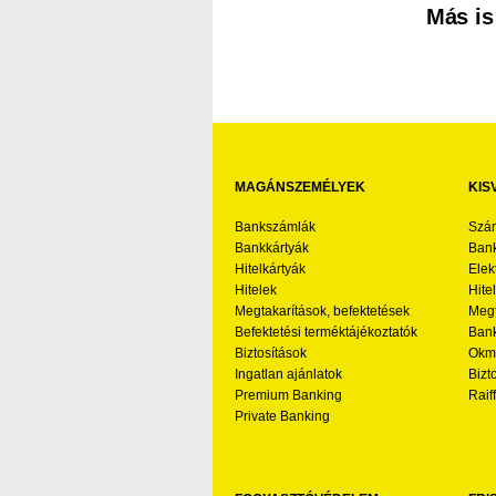
Más is
MAGÁNSZEMÉLYEK
KIS
Bankszámlák
Szá
Bankkártyák
Bank
Hitelkártyák
Elek
Hitelek
Hite
Megtakarítások, befektetések
Megt
Befektetési terméktájékoztatók
Bank
Biztosítások
Okmá
Ingatlan ajánlatok
Bizt
Premium Banking
Raif
Private Banking