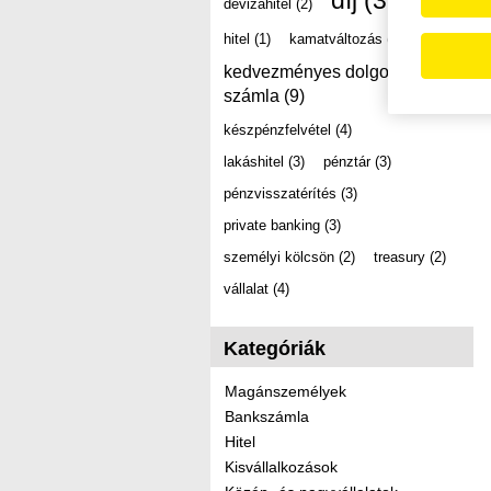
díj
(39)
devizahitel
(2)
hitel
(1)
kamatváltozás
(2)
kedvezményes dolgozói
számla
(9)
készpénzfelvétel
(4)
lakáshitel
(3)
pénztár
(3)
pénzvisszatérítés
(3)
private banking
(3)
személyi kölcsön
(2)
treasury
(2)
vállalat
(4)
Kategóriák
Magánszemélyek
Bankszámla
Hitel
Kisvállalkozások