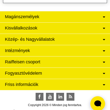
Magánszemélyek
Kisvállalkozások
Közép- és Nagyvállalatok
Intézmények
Raiffeisen csoport
Fogyasztóvédelem
Friss információk
Facebook
YouTube
LinkedIn
RSS
Copyright 2026 © Minden jog fenntartva.