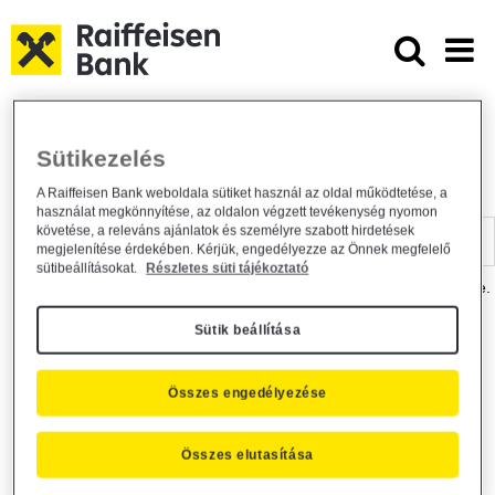
Ugrás a fő tartalomhoz
Dokumentumtár - Raiffeisen BANK
Raiffeisen BANK
Hasznos információk
Dokumentumtár
Sütikezelés
DOKUMENTUMTÁR
A Raiffeisen Bank weboldala sütiket használ az oldal működtetése, a
használat megkönnyítése, az oldalon végzett tevékenység nyomon
Kereső sáv
követése, a releváns ajánlatok és személyre szabott hirdetések
megjelenítése érdekében. Kérjük, engedélyezze az Önnek megfelelő
sütibeállításokat.
Részletes süti tájékoztató
A dokumentum kereséséhez kérjük, írja be a keresőszót a mezőbe.
Sütik beállítása
Kereső sáv
Más is érdekli?
Összes engedélyezése
Összes elutasítása