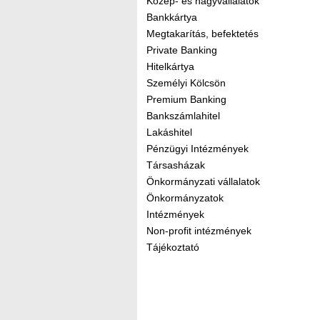
Közép- és nagyvállalatok
Bankkártya
Megtakarítás, befektetés
Private Banking
Hitelkártya
Személyi Kölcsön
Premium Banking
Bankszámlahitel
Lakáshitel
Pénzügyi Intézmények
Társasházak
Önkormányzati vállalatok
Önkormányzatok
Intézmények
Non-profit intézmények
Tájékoztató
Kereső sáv