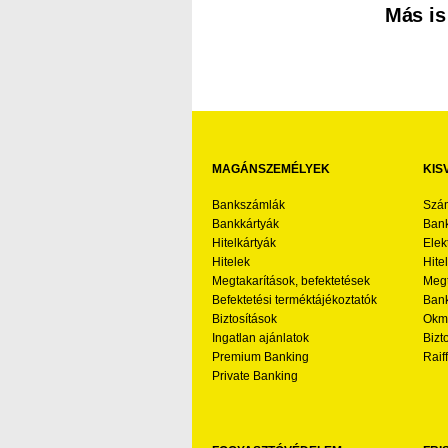
Más is
MAGÁNSZEMÉLYEK
KIS
Bankszámlák
Szá
Bankkártyák
Bank
Hitelkártyák
Elek
Hitelek
Hite
Megtakarítások, befektetések
Megt
Befektetési terméktájékoztatók
Bank
Biztosítások
Okmá
Ingatlan ajánlatok
Bizt
Premium Banking
Raif
Private Banking