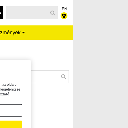
EN
k
ézmények
, az oldalon
megjelenítése
oztató