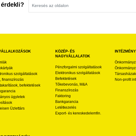
 érdekli?
VÁLLALKOZÁSOK
KÖZÉP- ÉS
INTÉZMÉNY
NAGYVÁLLALATOK
mlák
Önkormányz
Pénzforgalmi szolgáltatások
kártyák
Önkormányza
Elektronikus szolgáltatások
tronikus szolgáltatások
Társasházak
Befektetések
l, finanszírozás
Non-profit i
Tőkebevonás, M&A
akarítások, befektetések
Finanszírozás
garancia
Faktoring
nyos ügyletek
Bankgarancia
osítások
Letétkezelés
feisen Üzlettárs
Export- és kereskedelemfin.