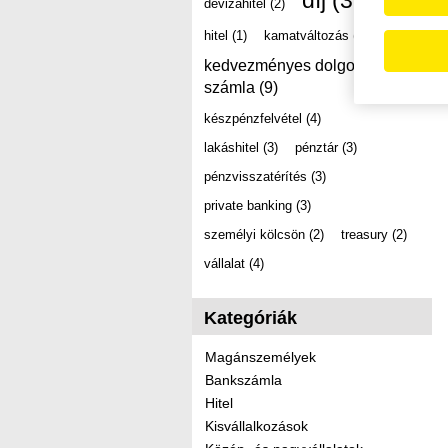
díj
(39)
devizahitel
(2)
hitel
(1)
kamatváltozás
(2)
kedvezményes dolgozói
számla
(9)
készpénzfelvétel
(4)
lakáshitel
(3)
pénztár
(3)
pénzvisszatérítés
(3)
private banking
(3)
személyi kölcsön
(2)
treasury
(2)
vállalat
(4)
Kategóriák
Magánszemélyek
Bankszámla
Hitel
Kisvállalkozások