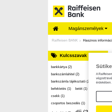
Ugrás a fő tartalomhoz
Magánszemélyek
Dokumentumtár - Ra
Raiffeisen BANK
Hasznos informác
Kulcsszavak
Sütike
bankkártya
(2)
bankszámlahitel
(2)
A Raiffeise
végzett tev
bankszámla tájékoztató
(2)
érdekében. 
befektetés
(1)
betét
(1)
csekk
(1)
csoportos beszedés
(1)