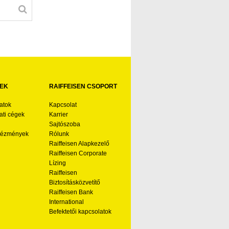
EK
RAIFFEISEN CSOPORT
atok
Kapcsolat
ti cégek
Karrier
Sajtószoba
ntézmények
Rólunk
Raiffeisen Alapkezelő
Raiffeisen Corporate
Lízing
Raiffeisen
Biztosításközvetítő
Raiffeisen Bank
International
Befektetői kapcsolatok