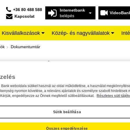
+36 80 488 588
Internetbank
VideoBan
belépés
Kapcsolat
Kisvállalkozások
Közép- és nagyvállalatok
Int
iffeisen BANK
iók
Dokumentumtár
DOKUMENTUMTÁR
Kereső sáv
zelés
n Bank weboldala sütiket használ az oldal működtetése, a használat megkönnyítése
A dokumentum kereséséhez kérjük, írja be a keresőszót a mezőbe.
ékenység nyomon követése, a releváns ajánlatok és személyre szabott hirdetések 
Kérjük, engedélyezze az Önnek megfelelő sütibeállításokat.
Részletes süti tájék
Sütik beállítása
Összes engedélyezése