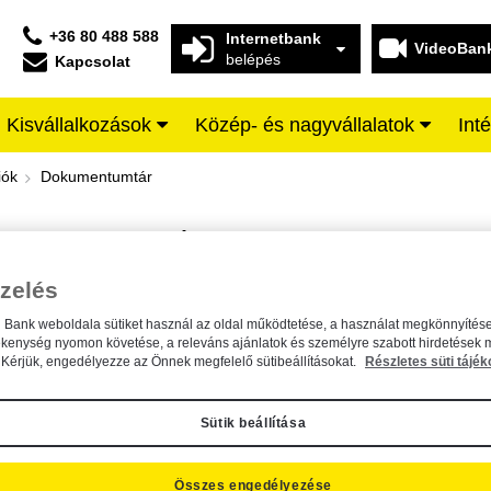
+36 80 488 588
Internetbank
VideoBan
belépés
Kapcsolat
Kisvállalkozások
Közép- és nagyvállalatok
Int
iffeisen BANK
iók
Dokumentumtár
DOKUMENTUMTÁR
Kereső sáv
zelés
n Bank weboldala sütiket használ az oldal működtetése, a használat megkönnyítése
A dokumentum kereséséhez kérjük, írja be a keresőszót a mezőbe.
ékenység nyomon követése, a releváns ajánlatok és személyre szabott hirdetések 
Kérjük, engedélyezze az Önnek megfelelő sütibeállításokat.
Részletes süti tájék
Sütik beállítása
Összes engedélyezése