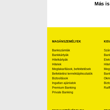
Más is
MAGÁNSZEMÉLYEK
KIS
Bankszámlák
Szá
Bankkártyák
Bank
Hitelkártyák
Elek
Hitelek
Hite
Megtakarítások, befektetések
Megt
Befektetési terméktájékoztatók
Bank
Biztosítások
Okmá
Ingatlan ajánlatok
Bizt
Premium Banking
Raif
Private Banking