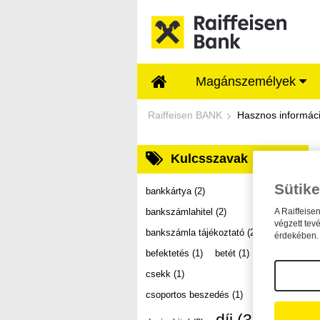
Ugrás a fő tartalomhoz
Magánszemélyek
Dokumentumtár - Ra
Raiffeisen BANK
Hasznos informác
Kulcsszavak
Sütike
bankkártya
(2)
bankszámlahitel
(2)
A Raiffeise
végzett tev
bankszámla tájékoztató
(2)
érdekében. 
befektetés
(1)
betét
(1)
csekk
(1)
csoportos beszedés
(1)