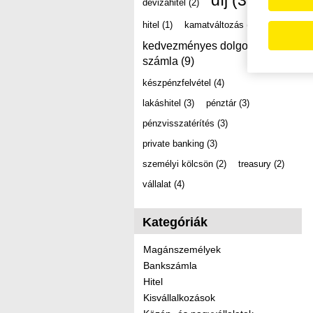
díj
(39)
devizahitel
(2)
hitel
(1)
kamatváltozás
(2)
kedvezményes dolgozói
számla
(9)
készpénzfelvétel
(4)
lakáshitel
(3)
pénztár
(3)
pénzvisszatérítés
(3)
private banking
(3)
személyi kölcsön
(2)
treasury
(2)
vállalat
(4)
Kategóriák
Magánszemélyek
Bankszámla
Hitel
Kisvállalkozások