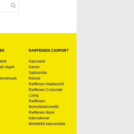
EK
RAIFFEISEN CSOPORT
atok
Kapcsolat
ti cégek
Karrier
Sajtószoba
ntézmények
Rólunk
Raiffeisen Alapkezelő
Raiffeisen Corporate
Lízing
Raiffeisen
Biztosításközvetítő
Raiffeisen Bank
International
Befektetői kapcsolatok