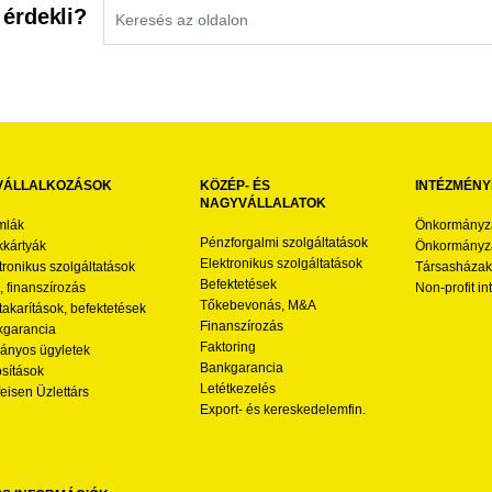
 érdekli?
VÁLLALKOZÁSOK
KÖZÉP- ÉS
INTÉZMÉNY
NAGYVÁLLALATOK
mlák
Önkormányz
Pénzforgalmi szolgáltatások
kártyák
Önkormányza
Elektronikus szolgáltatások
tronikus szolgáltatások
Társasházak
Befektetések
l, finanszírozás
Non-profit i
Tőkebevonás, M&A
akarítások, befektetések
Finanszírozás
garancia
Faktoring
nyos ügyletek
Bankgarancia
osítások
Letétkezelés
feisen Üzlettárs
Export- és kereskedelemfin.