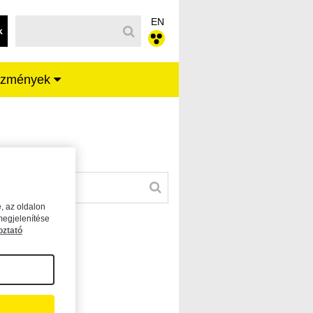
EN
k
ézmények
, az oldalon
megjelenítése
oztató