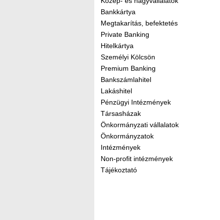
Közép- és nagyvállalatok
Bankkártya
Megtakarítás, befektetés
Private Banking
Hitelkártya
Személyi Kölcsön
Premium Banking
Bankszámlahitel
Lakáshitel
Pénzügyi Intézmények
Társasházak
Önkormányzati vállalatok
Önkormányzatok
Intézmények
Non-profit intézmények
Tájékoztató
Kereső sáv