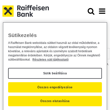
Ugrás a fő tartalomhoz
Dokumentumtár - Raiffeisen BANK
Raiffeisen BANK
Hasznos információk
Dokumentumtár
Sütikezelés
DOKUMENTUMTÁR
A Raiffeisen Bank weboldala sütiket használ az oldal működtetése, a
használat megkönnyítése, az oldalon végzett tevékenység nyomon
Kereső sáv
követése, a releváns ajánlatok és személyre szabott hirdetések
megjelenítése érdekében. Kérjük, engedélyezze az Önnek megfelelő
sütibeállításokat.
Részletes süti tájékoztató
A dokumentum kereséséhez kérjük, írja be a keresőszót a mezőbe.
Sütik beállítása
Kereső sáv
Más is érdekli?
Összes engedélyezése
Összes elutasítása