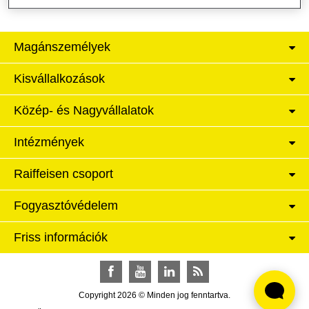
Magánszemélyek
Kisvállalkozások
Közép- és Nagyvállalatok
Intézmények
Raiffeisen csoport
Fogyasztóvédelem
Friss információk
Facebook
YouTube
LinkedIn
RSS
Copyright 2026 © Minden jog fenntartva.