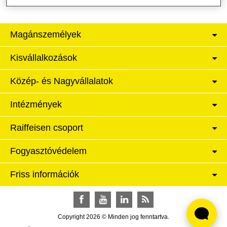
Magánszemélyek
Kisvállalkozások
Közép- és Nagyvállalatok
Intézmények
Raiffeisen csoport
Fogyasztóvédelem
Friss információk
Facebook
YouTube
LinkedIn
RSS
Copyright 2026 © Minden jog fenntartva.