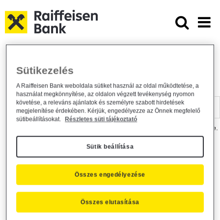
Ugrás a fő tartalomhoz
Dokumentumtár - Raiffeisen BANK
Raiffeisen BANK
Hasznos információk
Dokumentumtár
Sütikezelés
DOKUMENTUMTÁR
A Raiffeisen Bank weboldala sütiket használ az oldal működtetése, a
használat megkönnyítése, az oldalon végzett tevékenység nyomon
Kereső sáv
követése, a releváns ajánlatok és személyre szabott hirdetések
megjelenítése érdekében. Kérjük, engedélyezze az Önnek megfelelő
sütibeállításokat.
Részletes süti tájékoztató
A dokumentum kereséséhez kérjük, írja be a keresőszót a mezőbe.
Sütik beállítása
Kereső sáv
Más is érdekli?
Összes engedélyezése
Összes elutasítása