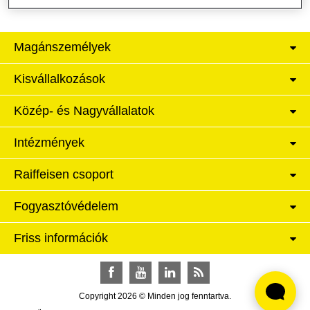
Magánszemélyek
Kisvállalkozások
Közép- és Nagyvállalatok
Intézmények
Raiffeisen csoport
Fogyasztóvédelem
Friss információk
Facebook
YouTube
LinkedIn
RSS
Copyright 2026 © Minden jog fenntartva.