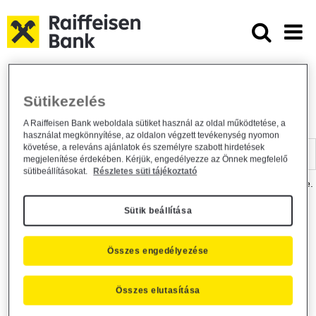
Ugrás a fő tartalomhoz
Dokumentumtár - Raiffeisen BANK
Raiffeisen BANK
Hasznos információk
Dokumentumtár
Sütikezelés
DOKUMENTUMTÁR
A Raiffeisen Bank weboldala sütiket használ az oldal működtetése, a
használat megkönnyítése, az oldalon végzett tevékenység nyomon
Kereső sáv
követése, a releváns ajánlatok és személyre szabott hirdetések
megjelenítése érdekében. Kérjük, engedélyezze az Önnek megfelelő
sütibeállításokat.
Részletes süti tájékoztató
A dokumentum kereséséhez kérjük, írja be a keresőszót a mezőbe.
Sütik beállítása
Kereső sáv
Más is érdekli?
Összes engedélyezése
Összes elutasítása