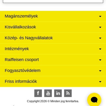
Magánszemélyek
Kisvállalkozások
Közép- és Nagyvállalatok
Intézmények
Raiffeisen csoport
Fogyasztóvédelem
Friss információk
Facebook
YouTube
LinkedIn
RSS
Copyright 2026 © Minden jog fenntartva.