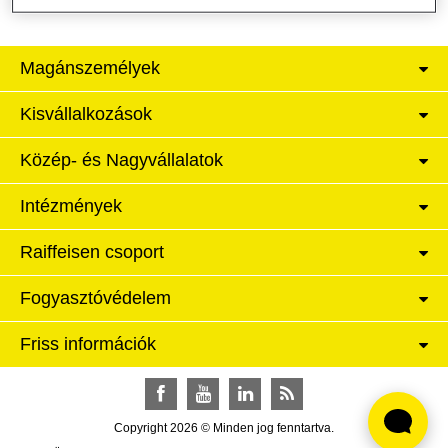
Magánszemélyek
Kisvállalkozások
Közép- és Nagyvállalatok
Intézmények
Raiffeisen csoport
Fogyasztóvédelem
Friss információk
Facebook
YouTube
LinkedIn
RSS
Copyright 2026 © Minden jog fenntartva.