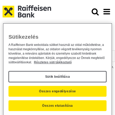
Ugrás a fő tartalomhoz
Dokumentumtár - Raiffeisen BANK
Raiffeisen BANK
Hasznos információk
Dokumentumtár
Sütikezelés
DOKUMENTUMTÁR
A Raiffeisen Bank weboldala sütiket használ az oldal működtetése, a
használat megkönnyítése, az oldalon végzett tevékenység nyomon
Kereső sáv
követése, a releváns ajánlatok és személyre szabott hirdetések
megjelenítése érdekében. Kérjük, engedélyezze az Önnek megfelelő
sütibeállításokat.
Részletes süti tájékoztató
A dokumentum kereséséhez kérjük, írja be a keresőszót a mezőbe.
Sütik beállítása
Kereső sáv
Más is érdekli?
Összes engedélyezése
Összes elutasítása