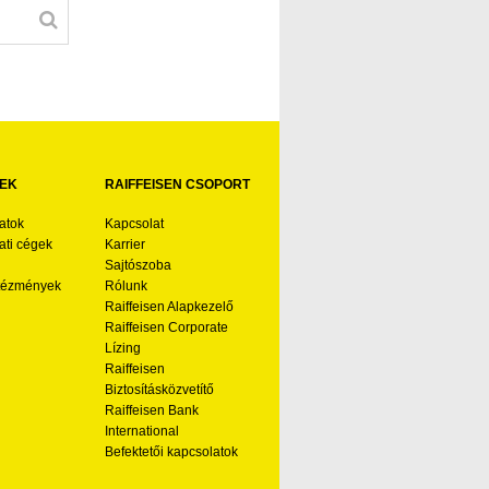
EK
RAIFFEISEN CSOPORT
atok
Kapcsolat
ti cégek
Karrier
Sajtószoba
ntézmények
Rólunk
Raiffeisen Alapkezelő
Raiffeisen Corporate
Lízing
Raiffeisen
Biztosításközvetítő
Raiffeisen Bank
International
Befektetői kapcsolatok