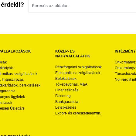
 érdekli?
VÁLLALKOZÁSOK
KÖZÉP- ÉS
INTÉZMÉNY
NAGYVÁLLALATOK
mlák
Önkormányz
Pénzforgalmi szolgáltatások
kártyák
Önkormányza
Elektronikus szolgáltatások
tronikus szolgáltatások
Társasházak
Befektetések
l, finanszírozás
Non-profit i
Tőkebevonás, M&A
akarítások, befektetések
Finanszírozás
garancia
Faktoring
nyos ügyletek
Bankgarancia
osítások
Letétkezelés
feisen Üzlettárs
Export- és kereskedelemfin.