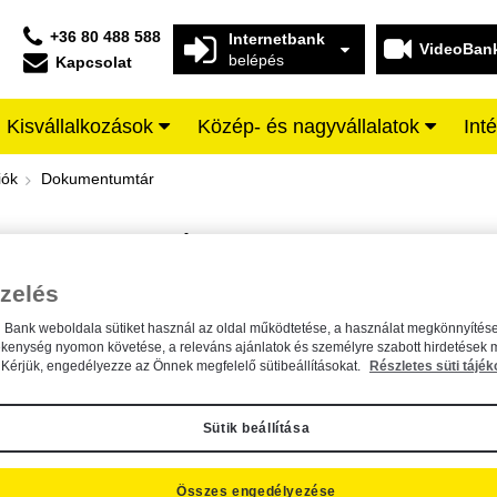
+36 80 488 588
Internetbank
VideoBan
belépés
Kapcsolat
Kisvállalkozások
Közép- és nagyvállalatok
Int
iffeisen BANK
iók
Dokumentumtár
DOKUMENTUMTÁR
Kereső sáv
zelés
n Bank weboldala sütiket használ az oldal működtetése, a használat megkönnyítése
A dokumentum kereséséhez kérjük, írja be a keresőszót a mezőbe.
ékenység nyomon követése, a releváns ajánlatok és személyre szabott hirdetések 
Kérjük, engedélyezze az Önnek megfelelő sütibeállításokat.
Részletes süti tájék
Sütik beállítása
Összes engedélyezése