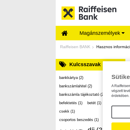
Ugrás a fő tartalomhoz
Magánszemélyek
Dokumentumtár - Ra
Raiffeisen BANK
Hasznos informác
Kulcsszavak
Sütike
bankkártya
(2)
bankszámlahitel
(2)
A Raiffeise
végzett tev
bankszámla tájékoztató
(2)
érdekében. 
befektetés
(1)
betét
(1)
csekk
(1)
csoportos beszedés
(1)