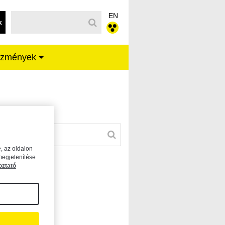
EN
k
ézmények
, az oldalon
megjelenítése
oztató