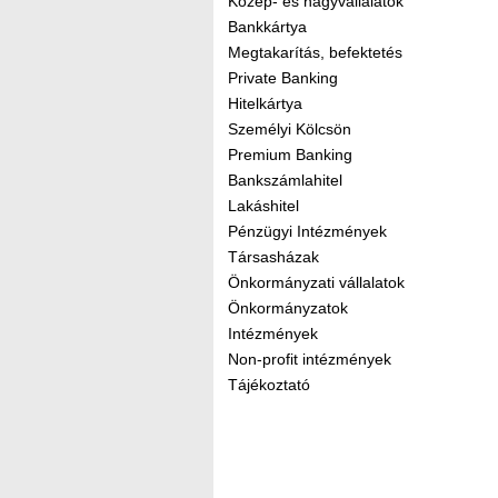
Közép- és nagyvállalatok
Bankkártya
Megtakarítás, befektetés
Private Banking
Hitelkártya
Személyi Kölcsön
Premium Banking
Bankszámlahitel
Lakáshitel
Pénzügyi Intézmények
Társasházak
Önkormányzati vállalatok
Önkormányzatok
Intézmények
Non-profit intézmények
Tájékoztató
Kereső sáv