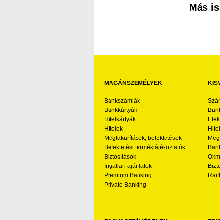
Más is
MAGÁNSZEMÉLYEK
KIS
Bankszámlák
Szá
Bankkártyák
Bank
Hitelkártyák
Elek
Hitelek
Hite
Megtakarítások, befektetések
Megt
Befektetési terméktájékoztatók
Bank
Biztosítások
Okmá
Ingatlan ajánlatok
Bizt
Premium Banking
Raif
Private Banking