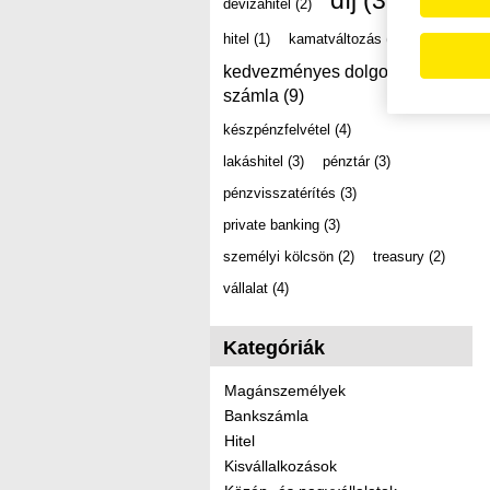
díj
(39)
devizahitel
(2)
hitel
(1)
kamatváltozás
(2)
kedvezményes dolgozói
számla
(9)
készpénzfelvétel
(4)
lakáshitel
(3)
pénztár
(3)
pénzvisszatérítés
(3)
private banking
(3)
személyi kölcsön
(2)
treasury
(2)
vállalat
(4)
Kategóriák
Magánszemélyek
Bankszámla
Hitel
Kisvállalkozások