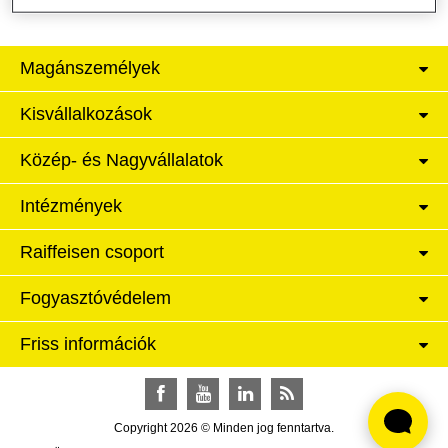
Magánszemélyek
Kisvállalkozások
Közép- és Nagyvállalatok
Intézmények
Raiffeisen csoport
Fogyasztóvédelem
Friss információk
Facebook
YouTube
LinkedIn
RSS
Copyright 2026 © Minden jog fenntartva.