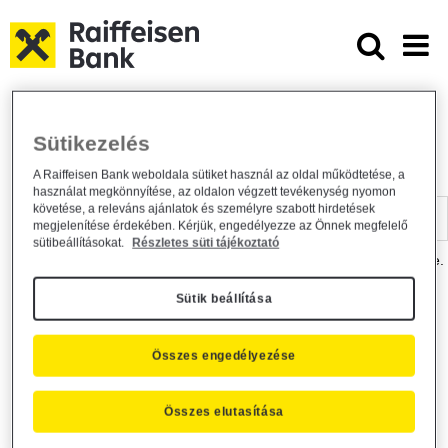
Ugrás a fő tartalomhoz
Dokumentumtár - Raiffeisen BANK
Raiffeisen BANK
Hasznos információk
Dokumentumtár
Sütikezelés
DOKUMENTUMTÁR
A Raiffeisen Bank weboldala sütiket használ az oldal működtetése, a
használat megkönnyítése, az oldalon végzett tevékenység nyomon
Kereső sáv
követése, a releváns ajánlatok és személyre szabott hirdetések
megjelenítése érdekében. Kérjük, engedélyezze az Önnek megfelelő
sütibeállításokat.
Részletes süti tájékoztató
A dokumentum kereséséhez kérjük, írja be a keresőszót a mezőbe.
Sütik beállítása
Kereső sáv
Más is érdekli?
Összes engedélyezése
Összes elutasítása