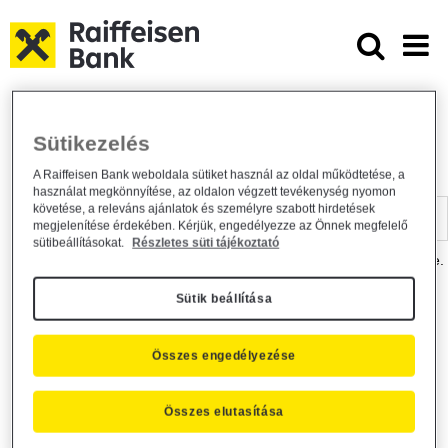
Ugrás a fő tartalomhoz
Dokumentumtár - Raiffeisen BANK
Raiffeisen BANK
Hasznos információk
Dokumentumtár
Sütikezelés
DOKUMENTUMTÁR
A Raiffeisen Bank weboldala sütiket használ az oldal működtetése, a
használat megkönnyítése, az oldalon végzett tevékenység nyomon
Kereső sáv
követése, a releváns ajánlatok és személyre szabott hirdetések
megjelenítése érdekében. Kérjük, engedélyezze az Önnek megfelelő
sütibeállításokat.
Részletes süti tájékoztató
A dokumentum kereséséhez kérjük, írja be a keresőszót a mezőbe.
Sütik beállítása
Kereső sáv
Más is érdekli?
Összes engedélyezése
Összes elutasítása