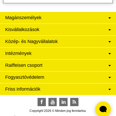
Magánszemélyek
Kisvállalkozások
Közép- és Nagyvállalatok
Intézmények
Raiffeisen csoport
Fogyasztóvédelem
Friss információk
Facebook
YouTube
LinkedIn
RSS
Copyright 2026 © Minden jog fenntartva.