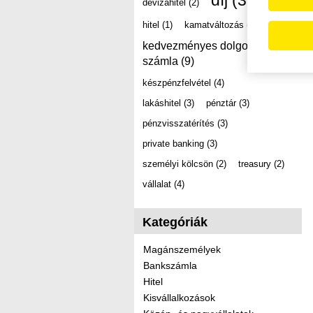
díj
(39)
devizahitel
(2)
hitel
(1)
kamatváltozás
(2)
kedvezményes dolgozói
számla
(9)
készpénzfelvétel
(4)
lakáshitel
(3)
pénztár
(3)
pénzvisszatérítés
(3)
private banking
(3)
személyi kölcsön
(2)
treasury
(2)
vállalat
(4)
Kategóriák
Magánszemélyek
Bankszámla
Hitel
Kisvállalkozások