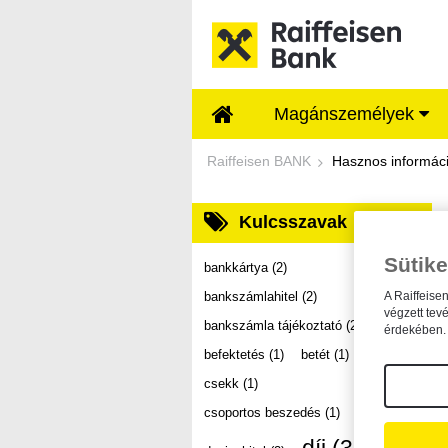
Ugrás a fő tartalomhoz
Magánszemélyek
Dokumentumtár - Ra
Raiffeisen BANK
Hasznos informác
Kulcsszavak
Sütike
bankkártya
(2)
bankszámlahitel
(2)
A Raiffeise
végzett tev
bankszámla tájékoztató
(2)
érdekében. 
befektetés
(1)
betét
(1)
csekk
(1)
csoportos beszedés
(1)