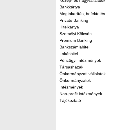
Közép- és nagyvállalatok
Bankkártya
Megtakarítás, befektetés
Private Banking
Hitelkártya
Személyi Kölcsön
Premium Banking
Bankszámlahitel
Lakáshitel
Pénzügyi Intézmények
Társasházak
Önkormányzati vállalatok
Önkormányzatok
Intézmények
Non-profit intézmények
Tájékoztató
Kereső sáv