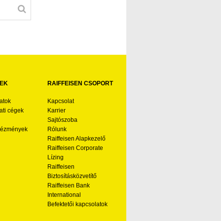
EK
RAIFFEISEN CSOPORT
atok
Kapcsolat
ti cégek
Karrier
Sajtószoba
ntézmények
Rólunk
Raiffeisen Alapkezelő
Raiffeisen Corporate
Lízing
Raiffeisen
Biztosításközvetítő
Raiffeisen Bank
International
Befektetői kapcsolatok