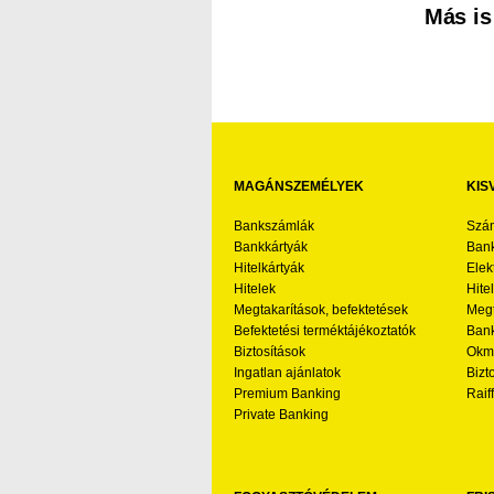
Más is
MAGÁNSZEMÉLYEK
KIS
Bankszámlák
Szá
Bankkártyák
Bank
Hitelkártyák
Elek
Hitelek
Hite
Megtakarítások, befektetések
Megt
Befektetési terméktájékoztatók
Bank
Biztosítások
Okmá
Ingatlan ajánlatok
Bizt
Premium Banking
Raif
Private Banking