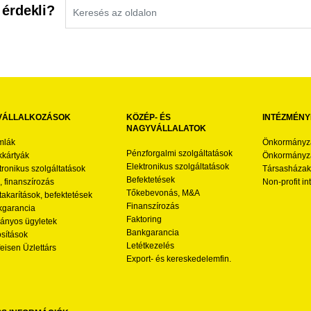
 érdekli?
VÁLLALKOZÁSOK
KÖZÉP- ÉS
INTÉZMÉNY
NAGYVÁLLALATOK
mlák
Önkormányz
Pénzforgalmi szolgáltatások
kártyák
Önkormányza
Elektronikus szolgáltatások
tronikus szolgáltatások
Társasházak
Befektetések
l, finanszírozás
Non-profit i
Tőkebevonás, M&A
akarítások, befektetések
Finanszírozás
garancia
Faktoring
nyos ügyletek
Bankgarancia
osítások
Letétkezelés
feisen Üzlettárs
Export- és kereskedelemfin.