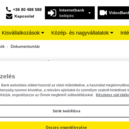
+36 80 488 588
Internetbank
VideoBan
belépés
Kapcsolat
Kisvállalkozások
Közép- és nagyvállalatok
Int
iffeisen BANK
iók
Dokumentumtár
DOKUMENTUMTÁR
Kereső sáv
zelés
n Bank weboldala sütiket használ az oldal működtetése, a használat megkönnyítése
A dokumentum kereséséhez kérjük, írja be a keresőszót a mezőbe.
ékenység nyomon követése, a releváns ajánlatok és személyre szabott hirdetések 
Kérjük, engedélyezze az Önnek megfelelő sütibeállításokat.
Részletes süti tájék
Sütik beállítása
Összes engedélyezése