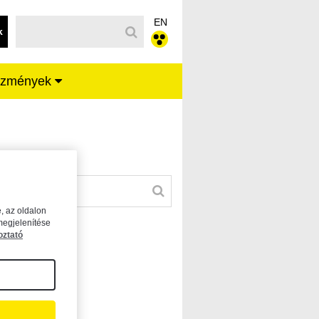
EN
k
ézmények
, az oldalon
megjelenítése
oztató