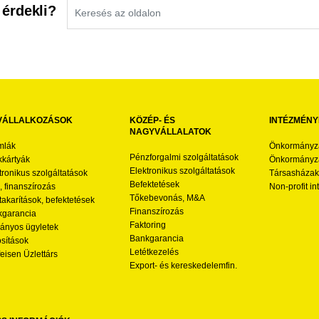
 érdekli?
VÁLLALKOZÁSOK
KÖZÉP- ÉS
INTÉZMÉNY
NAGYVÁLLALATOK
mlák
Önkormányz
Pénzforgalmi szolgáltatások
kártyák
Önkormányza
Elektronikus szolgáltatások
tronikus szolgáltatások
Társasházak
Befektetések
l, finanszírozás
Non-profit i
Tőkebevonás, M&A
akarítások, befektetések
Finanszírozás
garancia
Faktoring
nyos ügyletek
Bankgarancia
osítások
Letétkezelés
feisen Üzlettárs
Export- és kereskedelemfin.