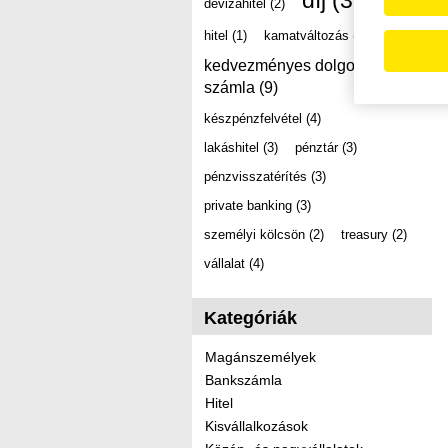
díj
(39)
devizahitel
(2)
hitel
(1)
kamatváltozás
(2)
kedvezményes dolgozói
számla
(9)
készpénzfelvétel
(4)
lakáshitel
(3)
pénztár
(3)
pénzvisszatérítés
(3)
private banking
(3)
személyi kölcsön
(2)
treasury
(2)
vállalat
(4)
Kategóriák
Magánszemélyek
Bankszámla
Hitel
Kisvállalkozások