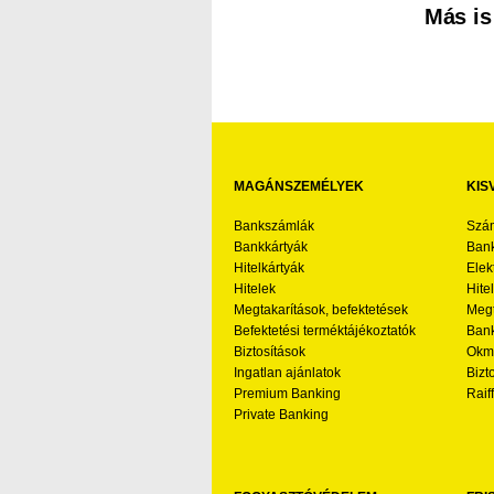
Más is
MAGÁNSZEMÉLYEK
KIS
Bankszámlák
Szá
Bankkártyák
Bank
Hitelkártyák
Elek
Hitelek
Hite
Megtakarítások, befektetések
Megt
Befektetési terméktájékoztatók
Bank
Biztosítások
Okmá
Ingatlan ajánlatok
Bizt
Premium Banking
Raif
Private Banking