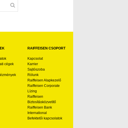
EK
RAIFFEISEN CSOPORT
atok
Kapcsolat
ti cégek
Karrier
Sajtószoba
ntézmények
Rólunk
Raiffeisen Alapkezelő
Raiffeisen Corporate
Lízing
Raiffeisen
Biztosításközvetítő
Raiffeisen Bank
International
Befektetői kapcsolatok