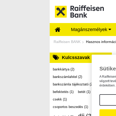
Ugrás a fő tartalomhoz
Magánszemélyek
Dokumentumtár - Ra
Raiffeisen BANK
Hasznos informác
Kulcsszavak
Sütike
bankkártya
(2)
bankszámlahitel
(2)
A Raiffeise
végzett tev
bankszámla tájékoztató
(2)
érdekében. 
befektetés
(1)
betét
(1)
csekk
(1)
csoportos beszedés
(1)