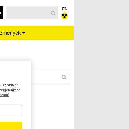
EN
k
ézmények
, az oldalon
megjelenítése
oztató