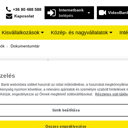
+36 80 488 588
Internetbank
VideoBan
belépés
Kapcsolat
Kisvállalkozások
Közép- és nagyvállalatok
Int
iffeisen BANK
iók
Dokumentumtár
DOKUMENTUMTÁR
Kereső sáv
zelés
n Bank weboldala sütiket használ az oldal működtetése, a használat megkönnyítése
A dokumentum kereséséhez kérjük, írja be a keresőszót a mezőbe.
ékenység nyomon követése, a releváns ajánlatok és személyre szabott hirdetések 
Kérjük, engedélyezze az Önnek megfelelő sütibeállításokat.
Részletes süti tájék
Sütik beállítása
Összes engedélyezése