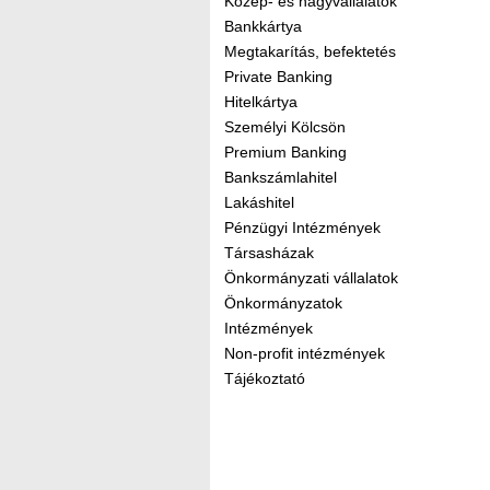
Közép- és nagyvállalatok
Bankkártya
Megtakarítás, befektetés
Private Banking
Hitelkártya
Személyi Kölcsön
Premium Banking
Bankszámlahitel
Lakáshitel
Pénzügyi Intézmények
Társasházak
Önkormányzati vállalatok
Önkormányzatok
Intézmények
Non-profit intézmények
Tájékoztató
Kereső sáv