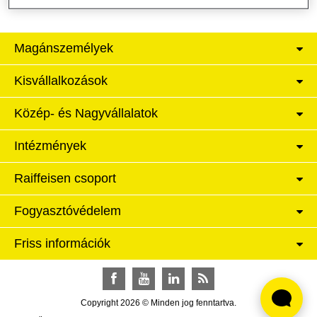
Magánszemélyek
Kisvállalkozások
Közép- és Nagyvállalatok
Intézmények
Raiffeisen csoport
Fogyasztóvédelem
Friss információk
Facebook
YouTube
LinkedIn
RSS
Copyright 2026 © Minden jog fenntartva.