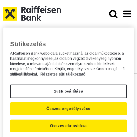
Ugrás a fő tartalomhoz
Dokumentumtár - Raiffeisen BANK
Raiffeisen BANK
Hasznos információk
Dokumentumtár
Sütikezelés
DOKUMENTUMTÁR
A Raiffeisen Bank weboldala sütiket használ az oldal működtetése, a
használat megkönnyítése, az oldalon végzett tevékenység nyomon
Kereső sáv
követése, a releváns ajánlatok és személyre szabott hirdetések
megjelenítése érdekében. Kérjük, engedélyezze az Önnek megfelelő
sütibeállításokat.
Részletes süti tájékoztató
A dokumentum kereséséhez kérjük, írja be a keresőszót a mezőbe.
Sütik beállítása
Kereső sáv
Más is érdekli?
Összes engedélyezése
Összes elutasítása