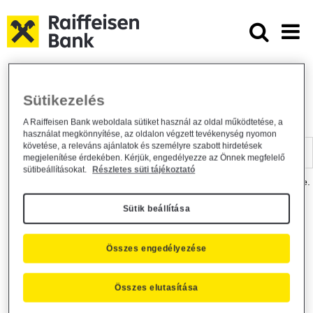
Ugrás a fő tartalomhoz
Dokumentumtár - Raiffeisen BANK
Raiffeisen BANK
Hasznos információk
Dokumentumtár
Sütikezelés
DOKUMENTUMTÁR
A Raiffeisen Bank weboldala sütiket használ az oldal működtetése, a
használat megkönnyítése, az oldalon végzett tevékenység nyomon
Kereső sáv
követése, a releváns ajánlatok és személyre szabott hirdetések
megjelenítése érdekében. Kérjük, engedélyezze az Önnek megfelelő
sütibeállításokat.
Részletes süti tájékoztató
A dokumentum kereséséhez kérjük, írja be a keresőszót a mezőbe.
Sütik beállítása
Kereső sáv
Más is érdekli?
Összes engedélyezése
Összes elutasítása