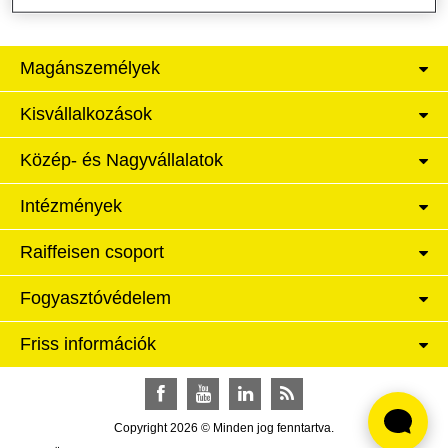
Magánszemélyek
Kisvállalkozások
Közép- és Nagyvállalatok
Intézmények
Raiffeisen csoport
Fogyasztóvédelem
Friss információk
Facebook
YouTube
LinkedIn
RSS
Copyright 2026 © Minden jog fenntartva.