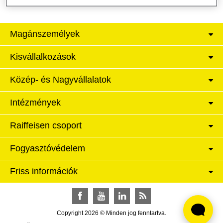
Magánszemélyek
Kisvállalkozások
Közép- és Nagyvállalatok
Intézmények
Raiffeisen csoport
Fogyasztóvédelem
Friss információk
Facebook
YouTube
LinkedIn
RSS
Copyright 2026 © Minden jog fenntartva.