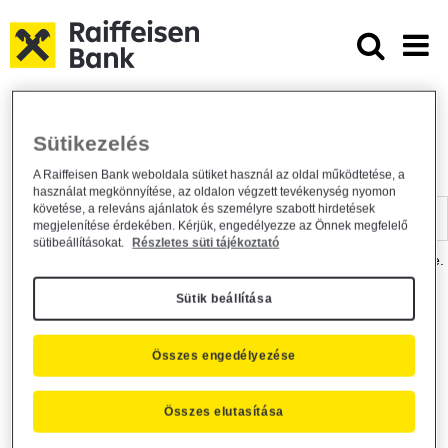
Ugrás a fő tartalomhoz
Dokumentumtár - Raiffeisen BANK
Raiffeisen BANK
Hasznos információk
Dokumentumtár
Sütikezelés
DOKUMENTUMTÁR
A Raiffeisen Bank weboldala sütiket használ az oldal működtetése, a
használat megkönnyítése, az oldalon végzett tevékenység nyomon
Kereső sáv
követése, a releváns ajánlatok és személyre szabott hirdetések
megjelenítése érdekében. Kérjük, engedélyezze az Önnek megfelelő
sütibeállításokat.
Részletes süti tájékoztató
A dokumentum kereséséhez kérjük, írja be a keresőszót a mezőbe.
Sütik beállítása
Kereső sáv
Más is érdekli?
Összes engedélyezése
Összes elutasítása